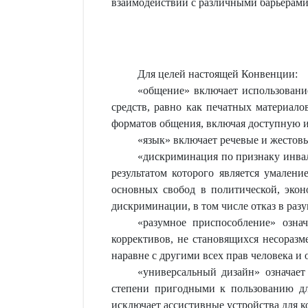
взаимодействии с различными барьерами
Для целей настоящей Конвенции:
«общение» включает использование
средств, равно как печатных материало
форматов общения, включая доступную
«язык» включает речевые и жестов
«дискриминация по признаку инвал
результатом которого является умален
основных свобод в политической, экон
дискриминации, в том числе отказ в раз
«разумное приспособление» озна
коррективов, не становящихся несораз
наравне с другими всех прав человека и
«универсальный дизайн» означает
степени пригодными к пользованию дл
исключает ассистивные устройства для к