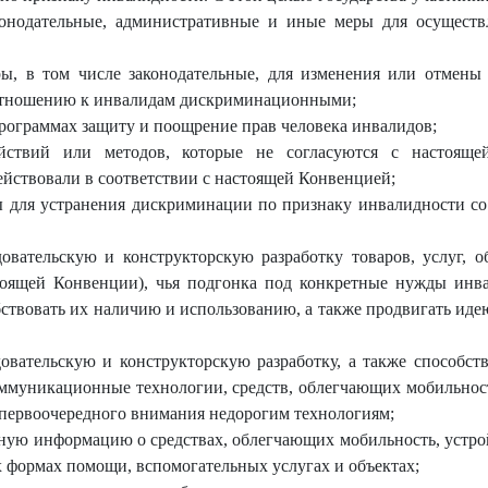
конодательные, административные и иные меры для осуществ
ы, в том числе законодательные, для изменения или отмены
о отношению к инвалидам дискриминационными;
 программах защиту и поощрение прав человека инвалидов;
йствий или методов, которые не согласуются с настояще
ействовали в соответствии с настоящей Конвенцией;
ы для устранения дискриминации по признаку инвалидности со
овательскую и конструкторскую разработку товаров, услуг, о
оящей Конвенции), чья подгонка под конкретные нужды инв
бствовать их наличию и использованию, а также продвигать иде
довательскую и конструкторскую разработку, а также способс
муникационные технологии, средств, облегчающих мобильност
 первоочередного внимания недорогим технологиям;
пную информацию о средствах, облегчающих мобильность, устрой
х формах помощи, вспомогательных услугах и объектах;