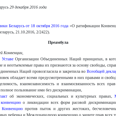
арусь 29 декабря 2016 года
ики Беларусь от 18 октября 2016 года
«О ратификации Конвенц
арусь, 21.10.2016, 2/2422).
Преамбула
й Конвенции,
в
Уставе
Организации Объединенных Наций принципах, в кото
ые и неотъемлемые права их признаются за основу свободы, спра
единенных Наций провозгласила и закрепила во
Всеобщей декла
еловек обладает всеми предусмотренными в них правами и свобод
елимость, взаимозависимость и взаимосвязанность всех пра
 полное пользование ими без дискриминации,
пакт
об экономических, социальных и культурных правах,
 конвенцию
о ликвидации всех форм расовой дискриминаци
,
Конвенцию
против пыток и других жестоких, бесчеловеч
авах ребенка и Международную конвенцию о защите прав всех т