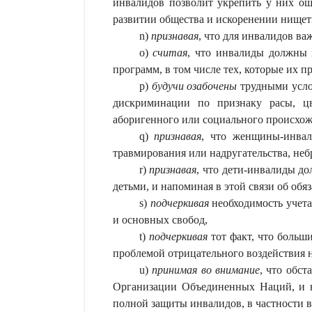
инвалидов позволит укрепить у них ощ
развитии общества и искоренении нищет
n)
признавая
, что для инвалидов ва
о)
считая
, что инвалиды должны 
программ, в том числе тех, которые их п
р)
будучи
озабочены
трудными усло
дискриминации по признаку расы, цв
аборигенного или социального происхожд
q)
признавая
, что женщины-инвал
травмирования или надругательства, не
r)
признавая
, что дети-инвалиды д
детьми, и напоминая в этой связи об обя
s)
подчеркивая
необходимость учета
и основных свобод,
t)
подчеркивая
тот факт, что больш
проблемой отрицательного воздействия 
u)
принимая во внимание
, что обс
Организации Объединенных Наций, и н
полной защиты инвалидов, в частности 