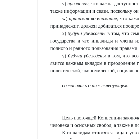
v)
признавая
, что важна доступност
также информации и связи, поскольку он
w)
принимая во внимание
, что каж
принадлежит, должен добиваться поощре
х)
будучи убеждены
в том, что сем
государства и что инвалиды и члены 
полного и равного пользования правами
у)
будучи убеждены
в том, что вс
явится важным вкладом в преодоление г
политической, экономической, социально
согласились о нижеследующем:
Цель настоящей Конвенции заключа
человека и основных свобод, а также в 
К инвалидам относятся лица с ус