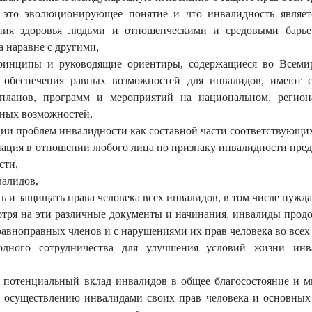
 это эволюционирующее понятие и что инвалидность являетс
ия здоровья людьми и отношенческими и средовыми барье
 наравне с другими,
ринципы и руководящие ориентиры, содержащиеся во Всеми
 обеспечения равных возможностей для инвалидов, имеют с
 планов, программ и мероприятий на национальном, регио
вных возможностей,
ии проблем инвалидности как составной части соответствующих
нация в отношении любого лица по признаку инвалидности пред
сти,
алидов,
 и защищать права человека всех инвалидов, в том числе нужд
отря на эти различные документы и начинания, инвалиды продо
равноправных членов и с нарушениями их прав человека во всех 
дного сотрудничества для улучшения условий жизни инв
отенциальный вклад инвалидов в общее благосостояние и мн
му осуществлению инвалидами своих прав человека и основных