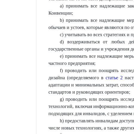
a) принимать все надлежащие за
Конвенции;
b) принимать все надлежащие мер
обычаев и устоев, которые являются п
c) учитывать во всех стратегиях и
d) воздерживаться от любых де
государственные органы и учреждения д
е) принимать все надлежащие мер
частного предприятия;
f) проводить или поощрять исслед
дизайна (определяемого в
статье 2
наст
адаптации и минимальных затрат, спосо
стандартов и руководящих ориентиров;
g) проводить или поощрять иссле
технологий, включая информационно-ком
подходящих для инвалидов, с уделением
h) предоставлять инвалидам досту
числе новых технологиях, а также други