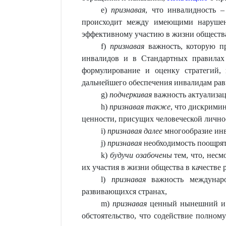
e)
признавая
, что инвалидность –
происходит между имеющими нарушен
эффективному участию в жизни общества
f)
признавая
важность, которую п
инвалидов и в Стандартных правилах
формулирование и оценку стратегий,
дальнейшего обеспечения инвалидам ра
g)
подчеркивая
важность актуализац
h)
признавая
также
, что дискрими
ценности, присущих человеческой лично
i)
признавая
далее
многообразие инв
j)
признавая
необходимость поощрять
k)
будучи
озабочены
тем, что, несм
их участия в жизни общества в качестве 
l)
признавая
важность междунаро
развивающихся странах,
m)
признавая
ценный нынешний и п
обстоятельство, что содействие полно