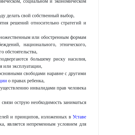
овеческом, социальном и экономическом
оду делать свой собственный выбор,
ятия решений относительно стратегий и
множественным или обостренным формам
ждений, национального, этнического,
о обстоятельства,
подвергаются большему риску насилия,
я или эксплуатации,
 основными свободами наравне с другими
ции
о правах ребенка,
осуществлению инвалидами прав человека
 связи острую необходимость заниматься
 целей и принципов, изложенных в
Уставе
а, является непременным условием для