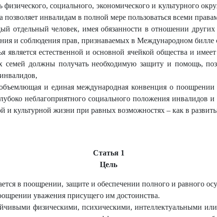
ь физического, социального, экономического и культурного окру
а позволяет инвалидам в полной мере пользоваться всеми права
дый отдельный человек, имея обязанности в отношении других 
ния и соблюдения прав, признаваемых в Международном билле о
ья является естественной и основной ячейкой общества и имее
их семей должны получать необходимую защиту и помощь, поз
 инвалидов,
еобъемлющая и единая международная конвенция о поощрении 
лубоко неблагоприятного социального положения инвалидов и 
й и культурной жизни при равных возможностях – как в развиты
Статья 1
Цель
ется в поощрении, защите и обеспечении полного и равного ос
поощрении уважения присущего им достоинства.
тойчивыми физическими, психическими, интеллектуальными ил