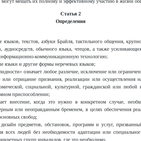
 могут мешать их полному и эффективному участию в жизни общ
Статья 2
Определения
 языков, текстов, азбуки Брайля, тактильного общения, круп
в, аудиосредств, обычного языка, чтецов, а также усиливающи
 информационно-коммуникационную технологию;
ые языки и другие формы неречевых языков;
идности» означает любое различие, исключение или ограничен
ие или отрицание признания, реализации или осуществления н
омической, социальной, культурной, гражданской или любой
умном приспособлении;
чает внесение, когда это нужно в конкретном случае, нео
мерным или неоправданным бременем, в целях обеспечения ре
 основных свобод;
 дизайн предметов, обстановок, программ и услуг, призванн
я всех людей без необходимости адаптации или специальног
онкретных групп инвалидов, где это необходимо.