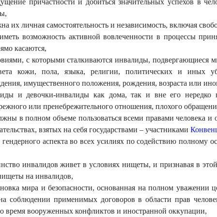
ущение причастности и добиться значительных успехов в чел
ы,
жна их личная самостоятельность и независимость, включая своб
иметь возможность активной вовлеченности в процессы прин
рямо касаются,
виями, с которыми сталкиваются инвалиды, подвергающиеся 
ета кожи, пола, языка, религии, политических и иных убе
ения, имущественного положения, рождения, возраста или иног
иды и девочки-инвалиды как дома, так и вне его нередко 
брежного или пренебрежительного отношения, плохого обращени
олжны в полном объеме пользоваться всеми правами человека и
зательствах, взятых на себя государствами – участниками
Конвен
 гендерного аспекта во всех усилиях по содействию полному 
инство инвалидов живет в условиях нищеты, и признавая в этой
нищеты на инвалидов,
тановка мира и безопасности, основанная на полном уважении
а соблюдении применимых договоров в области прав человек
во время вооруженных конфликтов и иностранной оккупации,