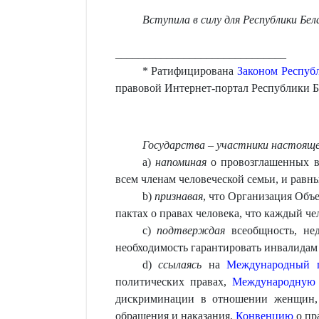
Вступила в силу для Республики Бел
______________________________
* Ратифицирована
Законом Республ
правовой Интернет-портал Республики Бел
Государства – участники настояще
a)
напоминая
о провозглашенных 
всем членам человеческой семьи, и равн
b)
признавая
, что Организация Объ
пактах о правах человека, что каждый ч
c)
подтверждая
всеобщность, нед
необходимость гарантировать инвалидам
d)
ссылаясь
на
Международный 
политических правах,
Международную
дискриминации в отношении женщин
обращения и наказания,
Конвенцию
о пр