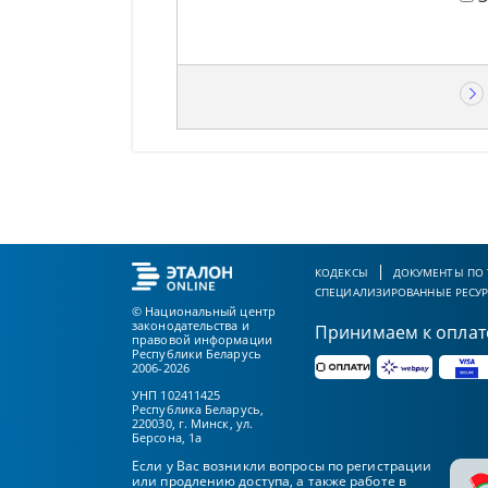
КОДЕКСЫ
ДОКУМЕНТЫ ПО
СПЕЦИАЛИЗИРОВАННЫЕ РЕСУ
© Национальный центр
законодательства и
Принимаем к оплат
правовой информации
Республики Беларусь
2006-2026
УНП 102411425
Республика Беларусь,
220030, г. Минск, ул.
Берсона, 1а
Если у Вас возникли вопросы по регистрации
или продлению доступа, а также работе в