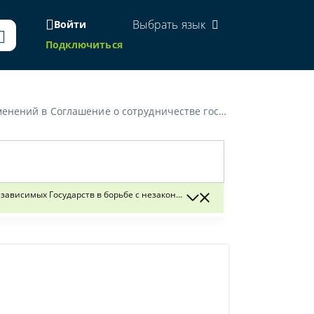
Выбрать язык
Войти
Подключиться
ным оборотом наркотических средств, психотропных веществ и прекурсоров от 30 ноября 2000 года»
ависимых Государств в борьбе с незаконным оборотом наркотических сред