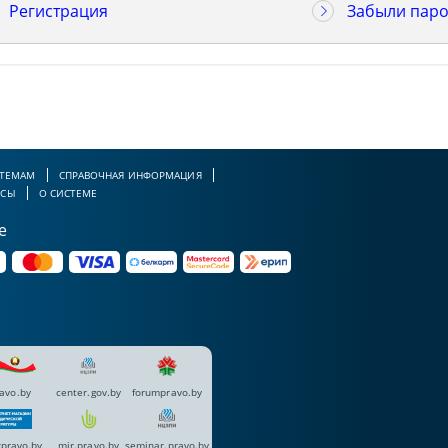
Регистрация
Забыли паро
 ТЕМАМ
СПРАВОЧНАЯ ИНФОРМАЦИЯ
РСЫ
О СИСТЕМЕ
е
avo.by
center.gov.by
forumpravo.by
pravo.by
mir.pravo.by
seminar.pravo.by