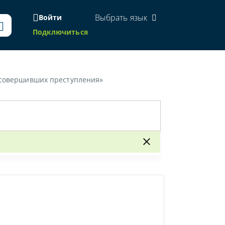
Выбрать язык
Войти
Подключиться
, совершивших преступления»