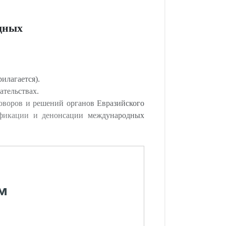
дных
илагается).
ательствах.
оворов и решений органов Евразийского
тификации и денонсации международных
м