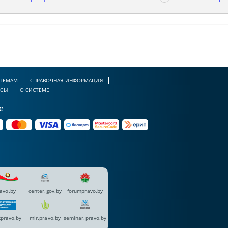
 ТЕМАМ
СПРАВОЧНАЯ ИНФОРМАЦИЯ
РСЫ
О СИСТЕМЕ
е
avo.by
center.gov.by
forumpravo.by
pravo.by
mir.pravo.by
seminar.pravo.by