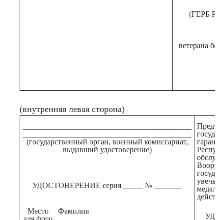
(ГЕРБ 
ветерана бо
(внутренняя левая сторона)
___________________________________________
Предъ
___________________________________________
госуд
(государственный орган, военный комиссариат,
гаран
выдавший удостоверение)
Респ
обсл
Воору
госуд
увечь
УДОСТОВЕРЕНИЕ серия _____ № _______
медаля
действ
Место
Фамилия
УД
для фото
___________________________