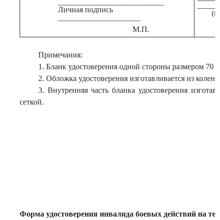
___________________________
_____
Личная подпись
(п
_____________________
М.П.
Примечания:
1. Бланк удостоверения одной стороны размером 70 
2. Обложка удостоверения изготавливается из коленк
3. Внутренняя часть бланка удостоверения изготав
сеткой.
Форма удостоверения инвалида боевых действий на те