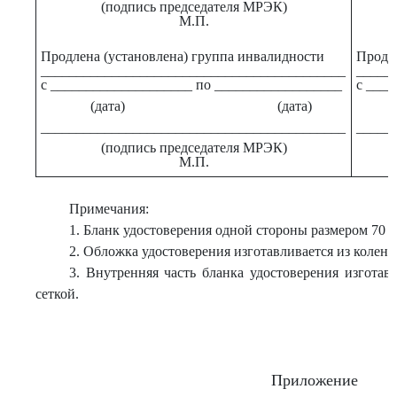
(подпись председателя МРЭК)
М.П.
Продлена (установлена) группа инвалидности
Продле
___________________________________________
_____
с ____________________ по __________________
с ___
(дата) (дата)
___________________________________________
_____
(подпись председателя МРЭК)
М.П.
Примечания:
1. Бланк удостоверения одной стороны размером 70 
2. Обложка удостоверения изготавливается из коленк
3. Внутренняя часть бланка удостоверения изготав
сеткой.
Приложение