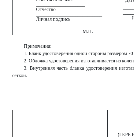
Дата в
____________________
_____
Отчество
_____
___________________________
(п
Личная подпись
_____________________
М.П.
Примечания:
1. Бланк удостоверения одной стороны размером 70 
2. Обложка удостоверения изготавливается из коленко
3. Внутренняя часть бланка удостоверения изготав
сеткой.
(ГЕРБ 