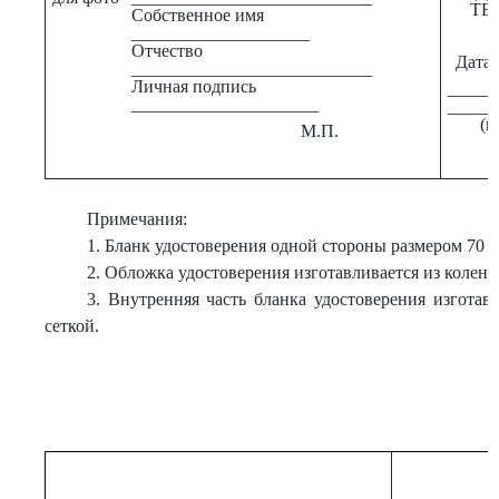
ТЕ
Собственное имя
____________________
Отчество
Дата в
___________________________
Личная подпись
_____
_____________________
_____
(п
М.П.
Примечания:
1. Бланк удостоверения одной стороны размером 70 
2. Обложка удостоверения изготавливается из коленко
3. Внутренняя часть бланка удостоверения изготав
сеткой.