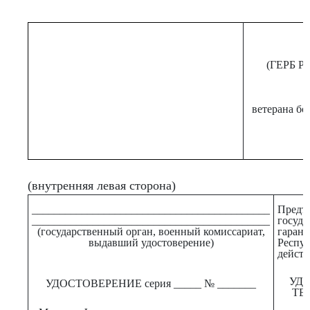
(ГЕРБ 
ветерана бо
(внутренняя левая сторона)
___________________________________________
Предъ
___________________________________________
госуд
(государственный орган, военный комиссариат,
гаран
выдавший удостоверение)
Респу
действ
УД
УДОСТОВЕРЕНИЕ серия _____ № _______
ТЕ