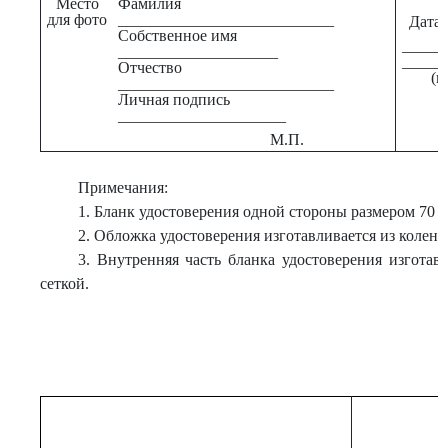
Место
Фамилия
для фото
___________________________
Дата в
Собственное имя
_____
____________________
_____
Отчество
(п
___________________________
Личная подпись
_____________________
М.П.
Примечания:
1. Бланк удостоверения одной стороны размером 70 
2. Обложка удостоверения изготавливается из коленк
3. Внутренняя часть бланка удостоверения изготав
сеткой.