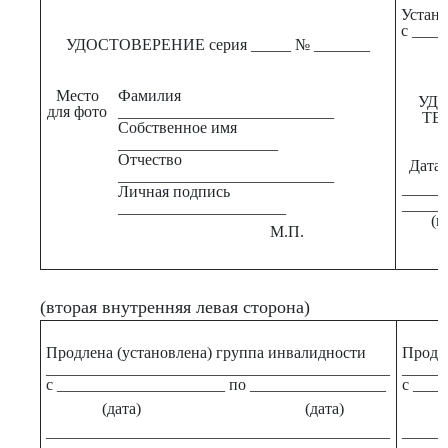
Устано
с ____
УДОСТОВЕРЕНИЕ серия _____ № _______
Место
Фамилия
УД
для фото
___________________________
ТЕ
Собственное имя
____________________
Отчество
Дата в
___________________________
_____
Личная подпись
_____
_____________________
(п
М.П.
(вторая внутренняя левая сторона)
Продлена (установлена) группа инвалидности
Продле
___________________________________________
_____
с _____________________ по _________________
с ___
(дата) (дата)
___________________________________________
_____