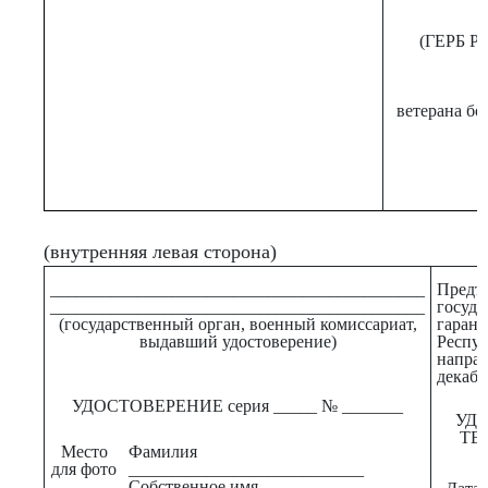
(ГЕРБ 
ветерана бо
(внутренняя левая сторона)
___________________________________________
Предъ
___________________________________________
госуд
(государственный орган, военный комиссариат,
гаран
выдавший удостоверение)
Респ
напра
декабр
УДОСТОВЕРЕНИЕ серия _____ № _______
УД
ТЕ
Место
Фамилия
для фото
___________________________
Собственное имя