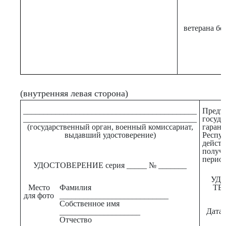
ветерана бо
(внутренняя левая сторона)
___________________________________________
Предъ
___________________________________________
госуд
(государственный орган, военный комиссариат,
гаран
выдавший удостоверение)
Респу
дейст
получ
период
УДОСТОВЕРЕНИЕ серия _____ № _______
УД
ТЕ
Место
Фамилия
для фото
___________________________
Собственное имя
Дата в
____________________
Отчество
_____