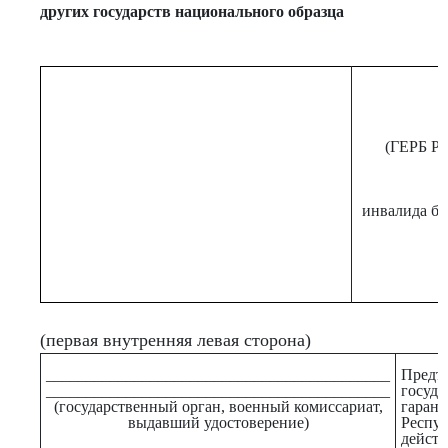
других государств национального образца
(ГЕРБ 
инвалида бо
(первая внутренняя левая сторона)
___________________________________________
Предъ
___________________________________________
госуд
(государственный орган, военный комиссариат,
гаран
выдавший удостоверение)
Респу
действ