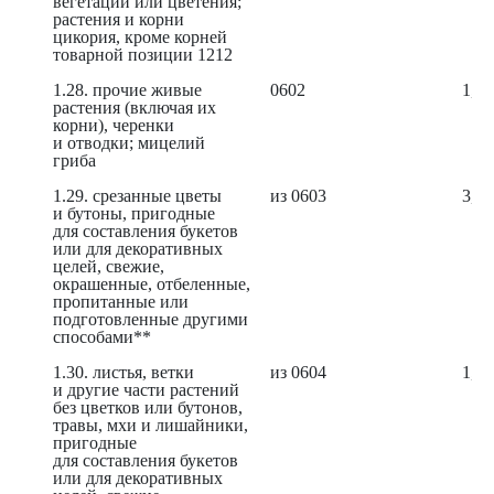
вегетации или цветения;
растения и корни
цикория, кроме корней
товарной позиции 1212
1.28. прочие живые
0602
1,44
растения (включая их
корни), черенки
и отводки; мицелий
гриба
1.29. срезанные цветы
из 0603
3,78
и бутоны, пригодные
для составления букетов
или для декоративных
целей, свежие,
окрашенные, отбеленные,
пропитанные или
подготовленные другими
способами**
1.30. листья, ветки
из 0604
1,37
и другие части растений
без цветков или бутонов,
травы, мхи и лишайники,
пригодные
для составления букетов
или для декоративных