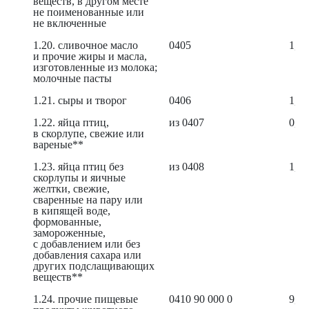
веществ, в другом месте
не поименованные или
не включенные
1.20. сливочное масло
0405
1,79
и прочие жиры и масла,
изготовленные из молока;
молочные пасты
1.21. сыры и творог
0406
1,93
1.22. яйца птиц,
из 0407
0,73
в скорлупе, свежие или
вареные**
1.23. яйца птиц без
из 0408
1,46
скорлупы и яичные
желтки, свежие,
сваренные на пару или
в кипящей воде,
формованные,
замороженные,
с добавлением или без
добавления сахара или
других подслащивающих
веществ**
1.24. прочие пищевые
0410 90 000 0
9,58