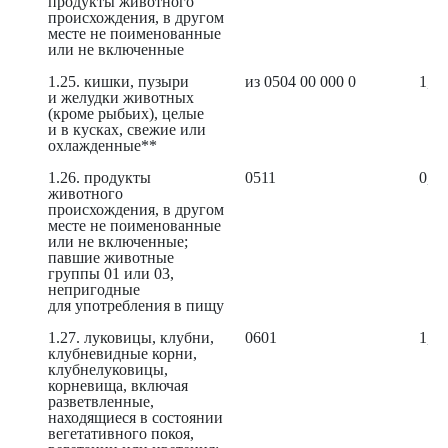
продукты животного
происхождения, в другом
месте не поименованные
или не включенные
1.25. кишки, пузыри
из 0504 00 000 0
1,08
и желудки животных
(кроме рыбьих), целые
и в кусках, свежие или
охлажденные**
1.26. продукты
0511
0,49
животного
происхождения, в другом
месте не поименованные
или не включенные;
павшие животные
группы 01 или 03,
непригодные
для употребления в пищу
1.27. луковицы, клубни,
0601
1,80
клубневидные корни,
клубнелуковицы,
корневища, включая
разветвленные,
находящиеся в состоянии
вегетативного покоя,