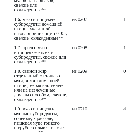
мулов или лошаков,
свежие или
охлажденные**
1.6. мясо и пищевые
из 0207
1,47
субпродукты домашней
птицы, указанной
в товарной позиции 0105,
свежие, охлажденные**
1.7. прочее мясо
из 0208
1,84
и пищевые мясные
субпродукты, свежие или
охлажденные**
1.8. свиной жир,
из 0209
0,52
отделенный от тощего
мяса, и жир домашней
птицы, не вытопленные
или не извлеченные
другим способом, свежие,
охлажденные**
1.9. мясо и пищевые
из 0210
4,11
мясные субпродукты,
соленые, в рассоле;
пищевая мука тонкого
и грубого помола из мяса