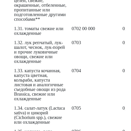
целей, свежие,
окрашенные, отбеленные,
пропитанные или
подготовленные другими
способами**
1.31. томаты свежие или
0702 00 000
0,38
охлажденные
1.32. лук репчатый, лук-
0703
0,29
шалот, чеснок, лук-порей
и прочие луковичные
овощи, свежие или
охлажденные
1.33. капуста кочанная,
0704
0,18
капуста цветная,
кольраби, капуста
листовая и аналогичные
съедобные овощи из рода
Brassica, свежие или
охлажденные
1.34. салат-латук (Lactuca
0705
0,42
sativa) и цикорий
(Cichorium spp.), свежие
или охлажденные