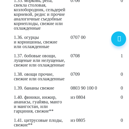
1.35. морковь, репа,
0706
0,21
свекла столовая,
козлобородник, сельдерей
корневой, редис и прочие
аналогичные съедобные
корнеплоды, свежие или
охлажденные
1.36. огурцы
0707 00
0,41
и корнишоны, свежие
или охлажденные
1.37. бобовые овощи,
0708
1,14
лущеные или нелущеные,
свежие или охлажденные
1.38. овощи прочие,
0709
0,53
свежие или охлажденные
1.39. бананы свежие
0803 90 100 0
0,17
1.40. финики, инжир,
из 0804
0,38
ананасы, гуайява, манго
и мангостан, или
гарциния, свежие**
1.41. цитрусовые плоды,
из 0805
0,20
свежие**