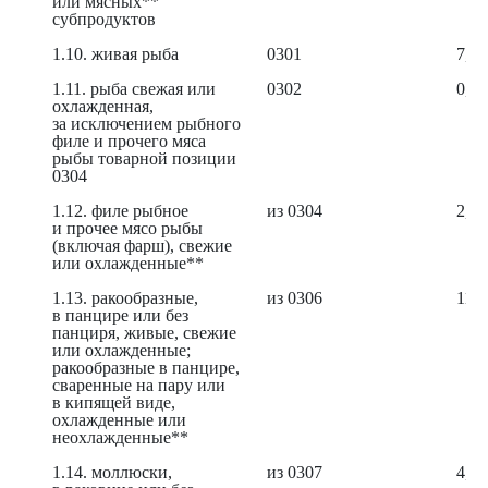
или мясных**
субпродуктов
1.10. живая рыба
0301
7,34
1.11. рыба свежая или
0302
0,69
охлажденная,
за исключением рыбного
филе и прочего мяса
рыбы товарной позиции
0304
1.12. филе рыбное
из 0304
2,77
и прочее мясо рыбы
(включая фарш), свежие
или охлажденные**
1.13. ракообразные,
из 0306
11,6
в панцире или без
панциря, живые, свежие
или охлажденные;
ракообразные в панцире,
сваренные на пару или
в кипящей виде,
охлажденные или
неохлажденные**
1.14. моллюски,
из 0307
4,35