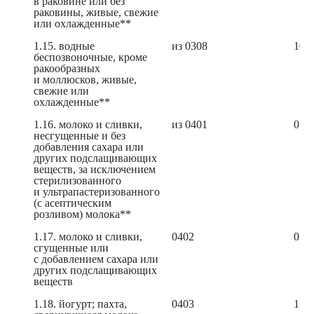
в раковине или без
раковины, живые, свежие
или охлажденные**
1.15. водные
из 0308
10,9
беспозвоночные, кроме
ракообразных
и моллюсков, живые,
свежие или
охлажденные**
1.16. молоко и сливки,
из 0401
0,42
несгущенные и без
добавления сахара или
других подслащивающих
веществ, за исключением
стерилизованного
и ультрапастеризованного
(с асептическим
розливом) молока**
1.17. молоко и сливки,
0402
0,83
сгущенные или
с добавлением сахара или
других подслащивающих
веществ
1.18. йогурт; пахта,
0403
1,38