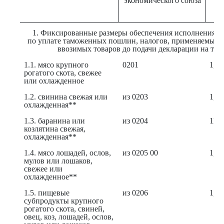
экономического союза
в
ви
1. Фиксированные размеры обеспечения исполнения о
по уплате таможенных пошлин, налогов, применяемые 
ввозимых товаров до подачи декларации на тов
1.1. мясо крупного
0201
1,71
рогатого скота, свежее
или охлажденное
1.2. свинина свежая или
из 0203
1,08
охлажденная**
1.3. баранина или
из 0204
11,6
козлятина свежая,
охлажденная**
1.4. мясо лошадей, ослов,
из 0205 00
1,29
мулов или лошаков,
свежее или
охлажденное**
1.5. пищевые
из 0206
1,00
субпродукты крупного
рогатого скота, свиней,
овец, коз, лошадей, ослов,