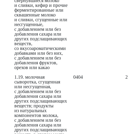
свернувшиеся молоко
и сливки, кефир и прочие
ферментированные или
сквашенные молоко
и сливки, сгущенные или
несгущенные,
с добавлением или без
добавления сахара или
других подслащивающих
веществ,
со вкусоароматическими
добавками или без них,
с добавлением или без
добавления фруктов,
орехов или какао
1.19. молочная
0404
2,26
сыворотка, сгущенная
или несгущенная,
с добавлением или без
добавления сахара или
других подслащивающих
веществ; продукты
из натуральных
компонентов молока,
с добавлением или без
добавления сахара или
других подслащивающих