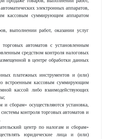
ри продаже товаров, выполнении работ,
автоматических электронных аппаратов,
ным кассовым суммирующим аппаратом
в, выполнении работ, оказании услуг
 торговых автоматов с установленным
овленным средством контроля налоговых
размещенной в центре обработки данных
иных платежных инструментов и (или)
в со встроенным кассовым суммирующим
ммной кассой либо взаимодействующих
мы;
м и сборам» осуществляются установка,
 системы контроля торговых автоматов и
.
тельский центр по налогам и сборам»
уществлять юридические лица и (или)