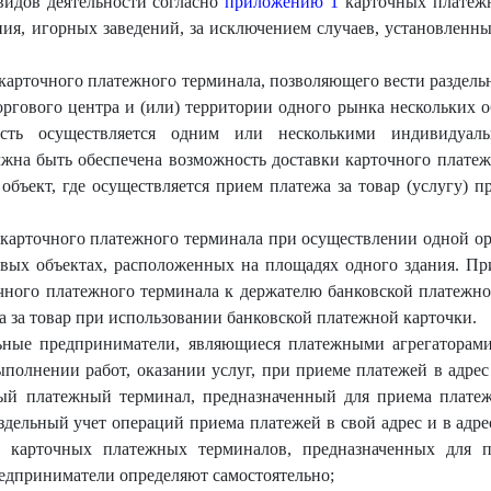
видов деятельности согласно
приложению 1
карточных платежн
ния, игорных заведений, за исключением случаев, установленны
 карточного платежного терминала, позволяющего вести раздель
ргового центра и (или) территории одного рынка нескольких о
ость осуществляется одним или несколькими индивидуал
на быть обеспечена возможность доставки карточного платеж
объект, где осуществляется прием платежа за товар (услугу) 
 карточного платежного терминала при осуществлении одной о
овых объектах, расположенных на площадях одного здания. Пр
чного платежного терминала к держателю банковской платежн
жа за товар при использовании банковской платежной карточки.
ные предприниматели, являющиеся платежными агрегаторам
ыполнении работ, оказании услуг, при приеме платежей в адрес
ый платежный терминал, предназначенный для приема платеж
здельный учет операций приема платежей в свой адрес и в адре
г карточных платежных терминалов, предназначенных для п
едприниматели определяют самостоятельно;