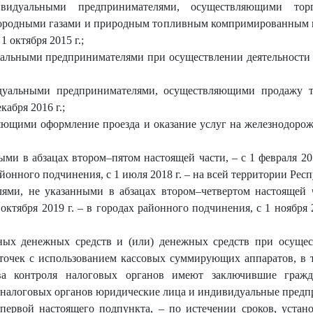
идуальными предпринимателями, осуществляющими торг
ородными газами и природным топливным компримированным 
1 октября 2015 г.;
льными предпринимателями при осуществлении деятельности 
уальными предпринимателями, осуществляющими продажу то
кабря 2016 г.;
ющими оформление проезда и оказание услуг на железнодорожн
ми в абзацах втором–пятом настоящей части, – с 1 февраля 201
районного подчинения, с 1 июля 2018 г. – на всей территории Рес
ми, не указанными в абзацах втором–четвертом настоящей ча
 октября 2019 г. – в городах районного подчинения, с 1 ноября 
ных денежных средств и (или) денежных средств при осущес
точек с использованием кассовых суммирующих аппаратов, в 
а контроля налоговых органов имеют заключившие гражда
я налоговых органов юридические лица и индивидуальные предп
 первой настоящего подпункта, – по истечении сроков, устан