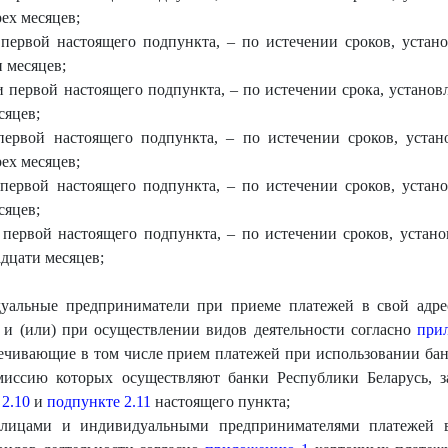
ех месяцев;
 первой настоящего подпункта, – по истечении сроков, устан
 месяцев;
и первой настоящего подпункта, – по истечении срока, установ
сяцев;
первой настоящего подпункта, – по истечении сроков, уста
ех месяцев;
 первой настоящего подпункта, – по истечении сроков, устан
сяцев;
 первой настоящего подпункта, – по истечении сроков, устан
адцати месяцев;
дуальные предприниматели при приеме платежей в свой адре
 и (или) при осуществлении видов деятельности согласно
при
ечивающие в том числе прием платежей при использовании ба
эмиссию которых осуществляют банки Республики Беларусь, з
2.10
и
подпункте 2.11
настоящего пункта;
лицами и индивидуальными предпринимателями платежей в