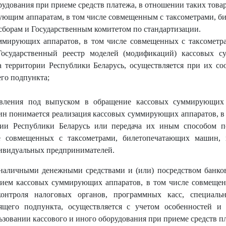
рудования при приеме средств платежа, в отношении таких товар
рующим аппаратам, в том числе совмещенным с таксометрами, 
сборам и Государственным комитетом по стандартизации.
ммирующих аппаратов, в том числе совмещенных с таксометр
осударственный реестр моделей (модификаций) кассовых 
 территории Республики Беларусь, осуществляется при их со
его подпункта;
овления под выпуском в обращение кассовых суммирующих
н понимается реализация кассовых суммирующих аппаратов, в
ии Республики Беларусь или передача их иным способом по
 совмещенных с таксометрами, билетопечатающих машин, 
дивидуальных предпринимателей.
с наличными денежными средствами и (или) посредством банко
нием кассовых суммирующих аппаратов, в том числе совмещен
онтроля налоговых органов, программных касс, специаль
ящего подпункта, осуществляется с учетом особенностей и
ьзовании кассового и иного оборудования при приеме средств п