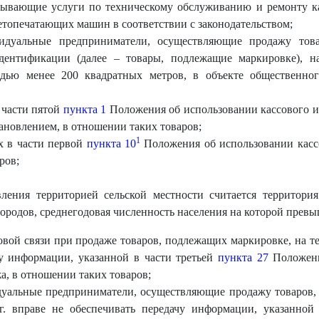
зывающие услуги по техническому обслуживанию и ремонту к
етопечатающих машин в соответствии с законодательством;
идуальные предприниматели, осуществляющие продажу това
ентификации (далее – товары, подлежащие маркировке), н
дью менее 200 квадратных метров, в объекте общественног
 части пятой
пункта 1
Положения об использовании кассового и
ановлением, в отношении таких товаров;
1
х в части первой
пункта 10
Положения об использовании касс
ров;
ления территорией сельской местности считается территори
ородов, среднегодовая численность населения на которой превыш
вой связи при продаже товаров, подлежащих маркировке, на те
чу информации, указанной в части третьей
пункта 27
Положени
а, в отношении таких товаров;
уальные предприниматели, осуществляющие продажу товаров,
 г. вправе не обеспечивать передачу информации, указанно