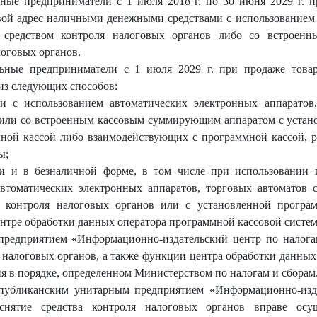
ые предприниматели с 1 июля 2018 г. по 30 июня 2029 г. п
вой адрес наличными денежными средствами с использованием 
м средством контроля налоговых органов либо со встроен
логовых органов.
ные предприниматели с 1 июля 2029 г. при продаже товаро
из следующих способов:
 с использованием автоматических электронных аппаратов,
, или со встроенным кассовым суммирующим аппаратом с устан
мной кассой либо взаимодействующих с программной кассой, 
ы;
 и в безналичной форме, в том числе при использовании 
автоматических электронных аппаратов, торговых автомато
м контроля налоговых органов или с установленной програ
ентре обработки данных оператора программной кассовой систе
предприятием «Информационно-издательский центр по налога
я налоговых органов, а также функции центра обработки данных
я в порядке, определенном Министерством по налогам и сборам
публиканским унитарным предприятием «Информационно-изда
 снятие средства контроля налоговых органов вправе ос