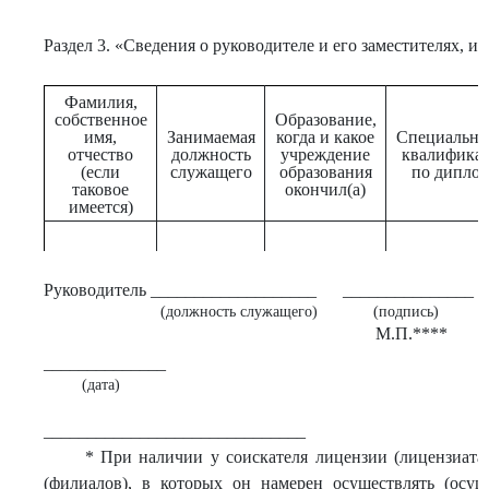
Раздел 3. «Сведения о руководителе и его заместителях, 
Фамилия,
собственное
Образование,
имя,
Занимаемая
когда и какое
Специально
отчество
должность
учреждение
квалифика
(если
служащего
образования
по дипло
таковое
окончил(а)
имеется)
Руководитель ___________________
_______________
(должность служащего)
(подпись)
М.П.****
______________
(дата)
______________________________
* При наличии у соискателя лицензии (лицензиата
(филиалов), в которых он намерен осуществлять (осущ