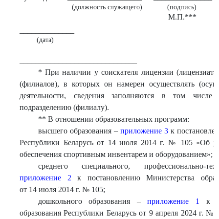
(должность служащего)
(подпись)
М.П.***
______________
(дата)
______________________________
* При наличии у соискателя лицензии (лицензиата
(филиалов), в которых он намерен осуществлять (осущ
деятельности, сведения заполняются в том числе
подразделению (филиалу).
** В отношении образовательных программ:
высшего образования –
приложение 3
к постановлен
Республики Беларусь от 14 июля 2014 г. № 105 «Об у
обеспечения спортивным инвентарем и оборудованием»;
среднего специального, профессионально-те
приложение 2
к постановлению Министерства образо
от 14 июля 2014 г. № 105;
дошкольного образования –
приложение 1
к по
образования Республики Беларусь от 9 апреля 2024 г. №