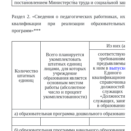
постановлением Министерства труда и социальной защиты
Раздел 2. «Сведения о педагогических работниках, их
квалификации при реализации образовательных
программ»***
Из них (абс
соответствуют
Всего планируется
требованиям,
укомплектовать
предъявляемым
штатных единиц
к ним в
выпуске 2
лицами, для которых
Количество
Единого
учреждение
штатных
квалификационног
образования является
единиц
справочника
основным местом
должностей
работы (абсолютное
служащих
число и процент
«Должности
укомплектованности)
служащих, заняты
в образовании»
а) образовательная программа дошкольного образования
б) образовательная программа начального образования