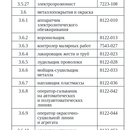
3.5.27
электроэрозионист
7223-108
3.6
металлопокрытия и окраска
3.6.1
аппаратчик
8122-010
электролитического
обезжиривания
3.6.2
воронильщик
8122-013
3.6.3
контролер малярных работ
7543-027
3.6.4
лакировщик жести и труб
8122-023
3.6.5
лудильщик проволоки
8122-028
3.6.6
мойщик-сушильщик
8122-033
металла
3.6.7
наплавщик пластмассы
8122-036
3.6.8
оператор-гальваник
8122-042
на автоматических
и полуавтоматических
линиях
3.6.9
оператор окрасочно-
8122-044
сушильной линии
и агрегата