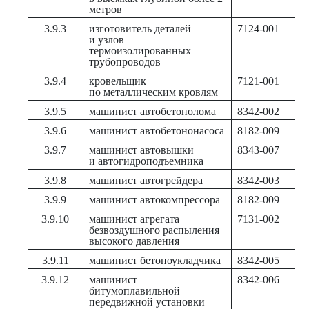
метров
3.9.3
изготовитель деталей
7124-001
и узлов
термоизолированных
трубопроводов
3.9.4
кровельщик
7121-001
по металлическим кровлям
3.9.5
машинист автобетонолома
8342-002
3.9.6
машинист автобетононасоса
8182-009
3.9.7
машинист автовышки
8343-007
и автогидроподъемника
3.9.8
машинист автогрейдера
8342-003
3.9.9
машинист автокомпрессора
8182-009
3.9.10
машинист агрегата
7131-002
безвоздушного распыления
высокого давления
3.9.11
машинист бетоноукладчика
8342-005
3.9.12
машинист
8342-006
битумоплавильной
передвижной установки