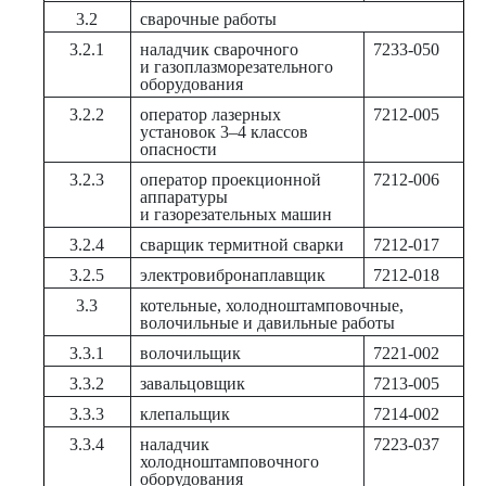
3.2
сварочные работы
3.2.1
наладчик сварочного
7233-050
и газоплазморезательного
оборудования
3.2.2
оператор лазерных
7212-005
установок 3–4 классов
опасности
3.2.3
оператор проекционной
7212-006
аппаратуры
и газорезательных машин
3.2.4
сварщик термитной сварки
7212-017
3.2.5
электровибронаплавщик
7212-018
3.3
котельные, холодноштамповочные,
волочильные и давильные работы
3.3.1
волочильщик
7221-002
3.3.2
завальцовщик
7213-005
3.3.3
клепальщик
7214-002
3.3.4
наладчик
7223-037
холодноштамповочного
оборудования