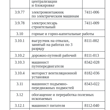
централизации
и блокировке
3.9.77
электромонтажник
7411-006
по электрическим машинам
3.9.78
электрослесарь
7411-009
строительный
3.10
горные и горно-капитальные работы
3.10.1
выгрузчик на отвалах,
8111-002
занятый на работах по 3
разряду
3.10.2
дорожно-путевой рабочий
8111-013
3.10.3
машинист
8342-028
путепередвигателя
3.10.4
моторист вентиляционной
8182-036
установки
3.11
машинист подъемно-
8343-022
передвижных подмостей
3.12
обогащение и переработка полезных
ископаемых
3.12.1
машинист питателя
8112-040