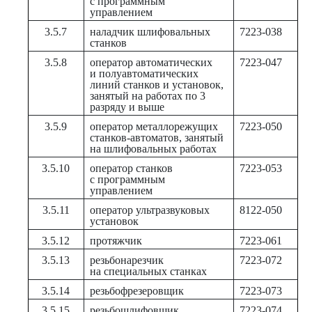
с программным
управлением
3.5.7
наладчик шлифовальных
7223-038
станков
3.5.8
оператор автоматических
7223-047
и полуавтоматических
линий станков и установок,
занятый на работах по 3
разряду и выше
3.5.9
оператор металлорежущих
7223-050
станков-автоматов, занятый
на шлифовальных работах
3.5.10
оператор станков
7223-053
с программным
управлением
3.5.11
оператор ультразвуковых
8122-050
установок
3.5.12
протяжчик
7223-061
3.5.13
резьбонарезчик
7223-072
на специальных станках
3.5.14
резьбофрезеровщик
7223-073
3.5.15
резьбошлифовщик
7223-074