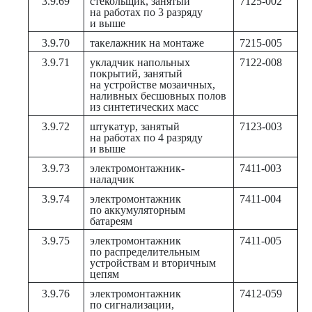
3.9.69
стекольщик, занятый
7125-002
на работах по 3 разряду
и выше
3.9.70
такелажник на монтаже
7215-005
3.9.71
укладчик напольных
7122-008
покрытий, занятый
на устройстве мозаичных,
наливных бесшовных полов
из синтетических масс
3.9.72
штукатур, занятый
7123-003
на работах по 4 разряду
и выше
3.9.73
электромонтажник-
7411-003
наладчик
3.9.74
электромонтажник
7411-004
по аккумуляторным
батареям
3.9.75
электромонтажник
7411-005
по распределительным
устройствам и вторичным
цепям
3.9.76
электромонтажник
7412-059
по сигнализации,