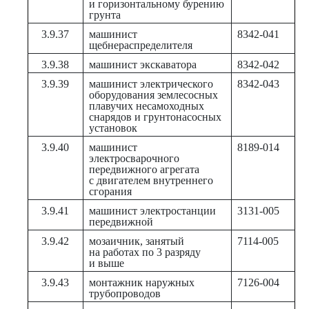
и горизонтальному бурению
грунта
3.9.37
машинист
8342-041
щебнераспределителя
3.9.38
машинист экскаватора
8342-042
3.9.39
машинист электрического
8342-043
оборудования землесосных
плавучих несамоходных
снарядов и грунтонасосных
установок
3.9.40
машинист
8189-014
электросварочного
передвижного агрегата
с двигателем внутреннего
сгорания
3.9.41
машинист электростанции
3131-005
передвижной
3.9.42
мозаичник, занятый
7114-005
на работах по 3 разряду
и выше
3.9.43
монтажник наружных
7126-004
трубопроводов