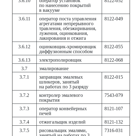
3.6.10
оператор установок
8122-052
по нанесению покрытий
в вакууме
3.6.11
оператор поста управления
8122-049
агрегатами непрерывного
травления, обезжиривания,
лужения, оцинкования,
лакирования и отжига
3.6.12
оцинковщик-хромировщик
8122-055
диффузионным способом
3.6.13
электрополировщик
8122-068
3.7
эмалирование
3.7.1
заправщик эмалевых
8122-015
шликеров, занятый
на работах по 3 разряду
3.7.2
контролер эмалевого
7543-079
покрытия
3.7.3
оператор конвейерных
8121-107
печей
3.7.4
отжигальщик изделий
8121-132
3.7.5
рисовальщик эмалями,
7316-031
занятый на работах по 3