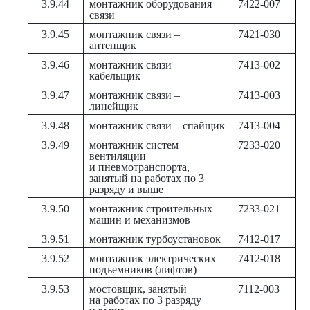
3.9.44
монтажник оборудования
7422-007
связи
3.9.45
монтажник связи –
7421-030
антенщик
3.9.46
монтажник связи –
7413-002
кабельщик
3.9.47
монтажник связи –
7413-003
линейщик
3.9.48
монтажник связи – спайщик
7413-004
3.9.49
монтажник систем
7233-020
вентиляции
и пневмотранспорта,
занятый на работах по 3
разряду и выше
3.9.50
монтажник строительных
7233-021
машин и механизмов
3.9.51
монтажник турбоустановок
7412-017
3.9.52
монтажник электрических
7412-018
подъемников (лифтов)
3.9.53
мостовщик, занятый
7112-003
на работах по 3 разряду