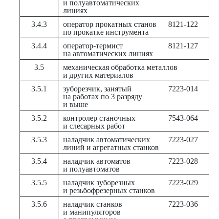
и полуавтоматических
линиях
3.4.3
оператор прокатных станов
8121-122
по прокатке инструмента
3.4.4
оператор-термист
8121-127
на автоматических линиях
3.5
механическая обработка металлов
и других материалов
3.5.1
зуборезчик, занятый
7223-014
на работах по 3 разряду
и выше
3.5.2
контролер станочных
7543-064
и слесарных работ
3.5.3
наладчик автоматических
7223-027
линий и агрегатных станков
3.5.4
наладчик автоматов
7223-028
и полуавтоматов
3.5.5
наладчик зуборезных
7223-029
и резьбофрезерных станков
3.5.6
наладчик станков
7223-036
и манипуляторов