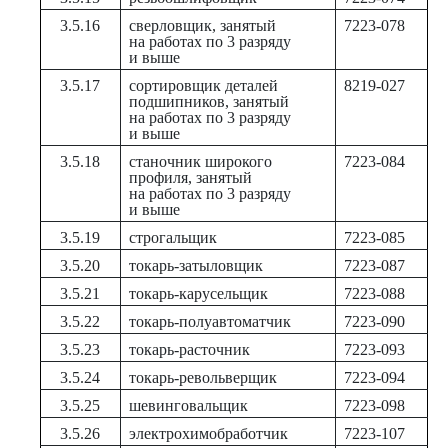
3.5.16
сверловщик, занятый
7223-078
на работах по 3 разряду
и выше
3.5.17
сортировщик деталей
8219-027
подшипников, занятый
на работах по 3 разряду
и выше
3.5.18
станочник широкого
7223-084
профиля, занятый
на работах по 3 разряду
и выше
3.5.19
строгальщик
7223-085
3.5.20
токарь-затыловщик
7223-087
3.5.21
токарь-карусельщик
7223-088
3.5.22
токарь-полуавтоматчик
7223-090
3.5.23
токарь-расточник
7223-093
3.5.24
токарь-револьверщик
7223-094
3.5.25
шевинговальщик
7223-098
3.5.26
электрохимобработчик
7223-107