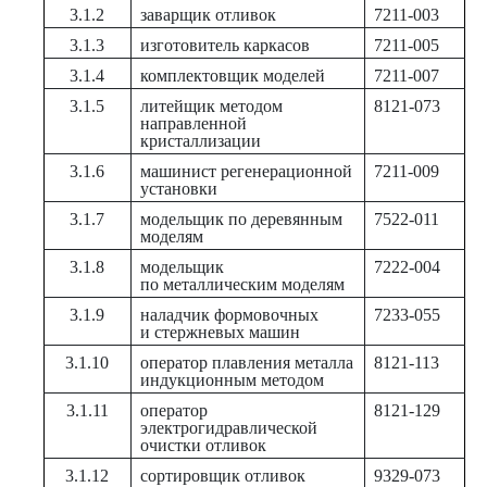
3.1.2
заварщик отливок
7211-003
3.1.3
изготовитель каркасов
7211-005
3.1.4
комплектовщик моделей
7211-007
3.1.5
литейщик методом
8121-073
направленной
кристаллизации
3.1.6
машинист регенерационной
7211-009
установки
3.1.7
модельщик по деревянным
7522-011
моделям
3.1.8
модельщик
7222-004
по металлическим моделям
3.1.9
наладчик формовочных
7233-055
и стержневых машин
3.1.10
оператор плавления металла
8121-113
индукционным методом
3.1.11
оператор
8121-129
электрогидравлической
очистки отливок
3.1.12
сортировщик отливок
9329-073