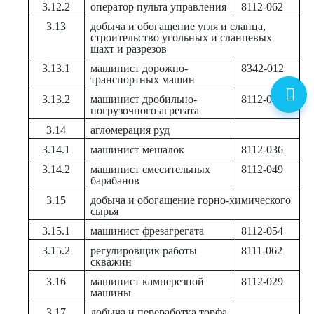
3.12.2
оператор пульта управления
8112-062
3.13
добыча и обогащение угля и сланца,
строительство угольных и сланцевых
шахт и разрезов
3.13.1
машинист дорожно-
8342-012
транспортных машин
3.13.2
машинист дробильно-
8112-028
погрузочного агрегата
3.14
агломерация руд
3.14.1
машинист мешалок
8112-036
3.14.2
машинист смесительных
8112-049
барабанов
3.15
добыча и обогащение горно-химического
сырья
3.15.1
машинист фрезагрегата
8112-054
3.15.2
регулировщик работы
8111-062
скважин
3.16
машинист камнерезной
8112-029
машины
3.17
добыча и переработка торфа