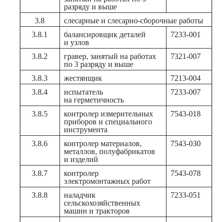
разряду и выше
3.8
слесарные и слесарно-сборочные работы
3.8.1
балансировщик деталей
7233-001
и узлов
3.8.2
гравер, занятый на работах
7321-007
по 3 разряду и выше
3.8.3
жестянщик
7213-004
3.8.4
испытатель
7233-007
на герметичность
3.8.5
контролер измерительных
7543-018
приборов и специального
инструмента
3.8.6
контролер материалов,
7543-030
металлов, полуфабрикатов
и изделий
3.8.7
контролер
7543-078
электромонтажных работ
3.8.8
наладчик
7233-051
сельскохозяйственных
машин и тракторов