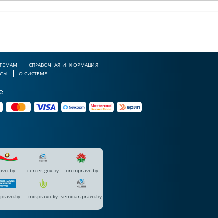
 ТЕМАМ
СПРАВОЧНАЯ ИНФОРМАЦИЯ
РСЫ
О СИСТЕМЕ
е
avo.by
center.gov.by
forumpravo.by
pravo.by
mir.pravo.by
seminar.pravo.by