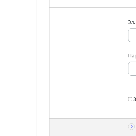
Эл.
Па