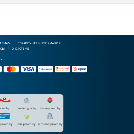
 ТЕМАМ
СПРАВОЧНАЯ ИНФОРМАЦИЯ
РСЫ
О СИСТЕМЕ
е
avo.by
center.gov.by
forumpravo.by
pravo.by
mir.pravo.by
seminar.pravo.by