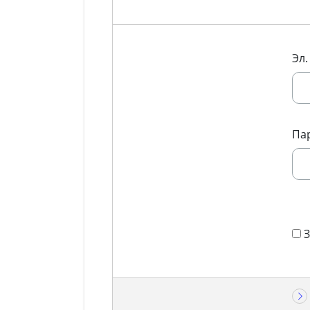
Эл.
Па