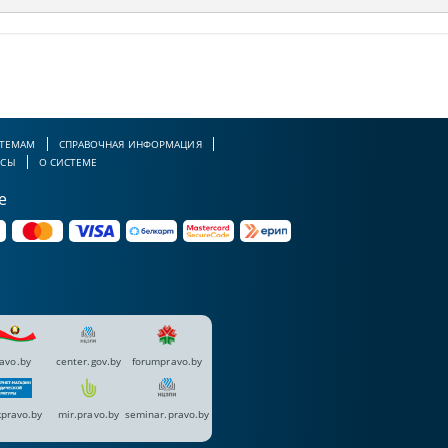
 ТЕМАМ
СПРАВОЧНАЯ ИНФОРМАЦИЯ
РСЫ
О СИСТЕМЕ
е
avo.by
center.gov.by
forumpravo.by
pravo.by
mir.pravo.by
seminar.pravo.by