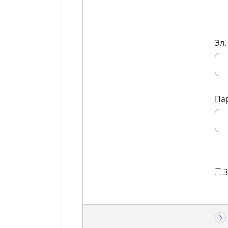
Эл.
Па