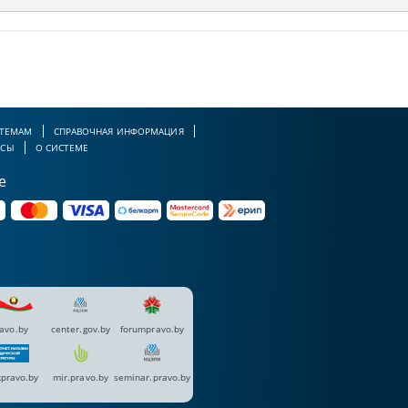
 ТЕМАМ
СПРАВОЧНАЯ ИНФОРМАЦИЯ
РСЫ
О СИСТЕМЕ
е
avo.by
center.gov.by
forumpravo.by
pravo.by
mir.pravo.by
seminar.pravo.by