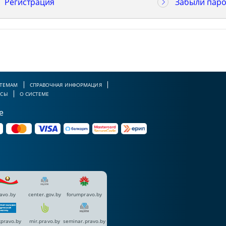
Регистрация
Забыли паро
 ТЕМАМ
СПРАВОЧНАЯ ИНФОРМАЦИЯ
РСЫ
О СИСТЕМЕ
е
avo.by
center.gov.by
forumpravo.by
pravo.by
mir.pravo.by
seminar.pravo.by