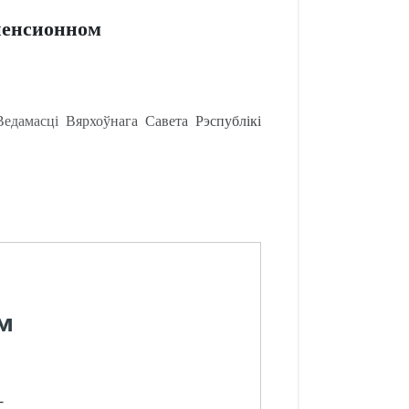
пенсионном
дамасці Вярхоўнага Савета Рэспублікі
м
-