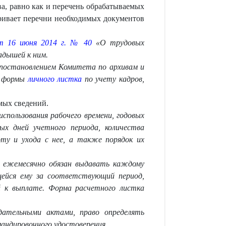
ва, равно как и перечень обрабатываемых
тривает перечни необходимых документов
от 16 июня 2014 г. № 40
«О трудовых
адышей к ним.
й постановлением Комитета по архивам и
ы формы
личного листка
по учету кадров,
мых сведений.
 использования рабочего времени, годовых
ых дней учетного периода, количества
оту и ухода с нее, а также порядок их
ы ежемесячно обязан выдавать каждому
ейся ему за соответствующий период,
 к выплате. Форма расчетного листка
одательными актами, право определять
андировочного удостоверения.