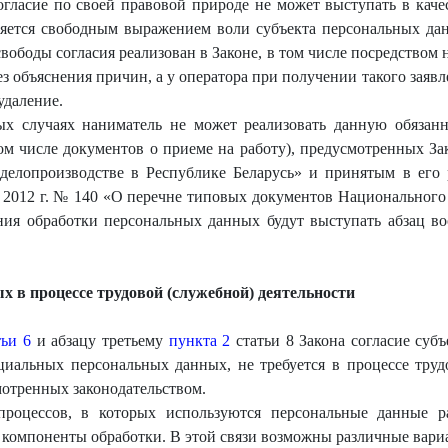
гласие по своей правовой природе не может выступать в каче
яется свободным выражением воли субъекта персональных дан
вободы согласия реализован в Законе, в том числе посредством
ез объяснения причин, а у оператора при получении такого заяв
удаление.
ых случаях наниматель не может реализовать данную обязан
ом числе документов о приеме на работу), предусмотренных За
делопроизводстве в Республике Беларусь» и принятым в его
 2012 г. № 140 «О перечне типовых документов Национального
ия обработки персональных данных будут выступать абзац в
х в процессе трудовой (служебной) деятельности
тьи 6
и абзацу третьему
пункта 2
статьи 8 Закона согласие суб
иальных персональных данных, не требуется в процессе труд
мотренных законодательством.
роцессов, в которых используются персональные данные ра
се компоненты обработки. В этой связи возможны различные вар