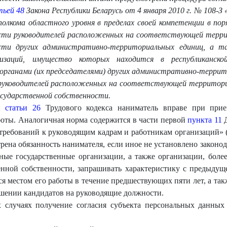
ьей 48
Закона Республики Беларусь от 4 января 2010 г. № 108-
полкома областного уровня в пределах своей компетен
ции в пор
сти руководителей расположенных на соответствующей терри
ости других административно-территориальных ед
иниц, а т
заций, имущество которых находится в республиканско
органами (их председателями) других административно-терр
ит
 руководителей расположенных на соответствующей территори
осударственной собственности.
ей
статьи 26
Трудового кодекса наниматель вправе при прие
боты. Аналогичная норма содержится в части первой
пункта 11
Д
 требований к руководящим кадрам и работникам организаций» (
ена обязанность нанимателя, если иное не установлено законо
ные государственные организации, а также организации, боле
енной собственности, запрашивать характеристику с предыдуще
я местом его работы в течение предшествующих пяти лет, а так
шении кандидатов на руководящие должности.
случаях получение согласия субъекта персональных данных