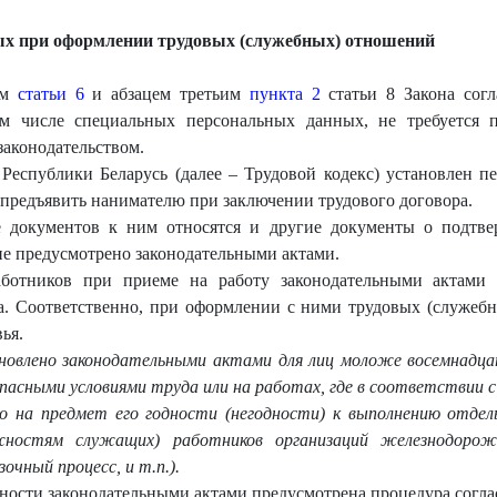
ых при оформлении трудовых (служебных) отношений
ым
статьи 6
и абзацем третьим
пункта 2
статьи 8 Закона согл
ом числе специальных персональных данных, не требуется 
законодательством.
Республики Беларусь (далее – Трудовой кодекс) установлен п
 предъявить нанимателю при заключении трудового договора.
е документов к ним относятся и другие документы о подтв
ие предусмотрено законодательными актами.
аботников при приеме на работу законодательными актами 
а. Соответственно, при оформлении с ними трудовых (служебн
ья.
овлено законодательными актами для лиц моложе восемнадцати
пасными условиями труда или на работах, где в соо
тветствии с
о на предмет его годности (негодности) к выполнению отдел
жностям служащих) работников организаций же
лезнодорож
очный процесс, и т.п.).
ности законодательными актами предусмотрена процедура согла