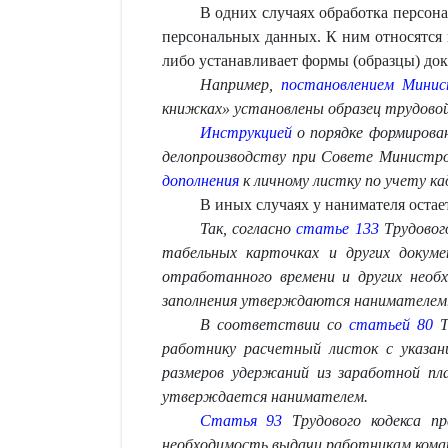
В одних случаях обработка персона
персональных данных. К ним относятся 
либо устанавливает формы (образцы) до
Например,
постановлением Минис
книжках» установлены образец трудово
Инструкцией
о порядке формирова
делопроизводству при
Совете Министров
дополнения
к личному листку по учету ка
В иных случаях у нанимателя остае
Так, согласно
статье 133
Трудов
ог
табельных карточках и других докуме
отработанного времени и
других необ
заполнения утверждаются нанимателем
В соответствии со
статьей 80
Т
работнику расчетный листок с указа
размеров удержаний из заработной пл
утверждается нанимателем.
Статья 93
Трудового кодекса п
необходимость выдачи работникам коман