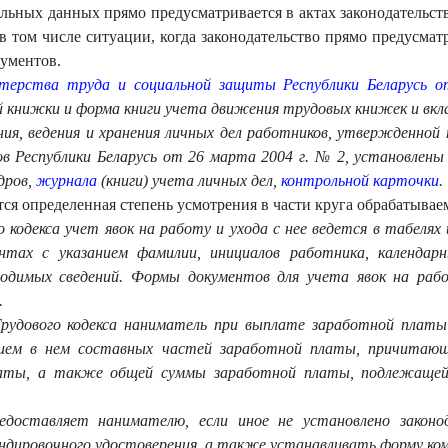
льных данных прямо предусматривается в актах законодательст
в том числе ситуации, когда законодательство прямо предусма
кументов.
терства труда и социальной защиты Республики Беларусь 
й книжки и форма книги учета движения трудовы
х книжек и вкл
ния, ведения и хранения личных дел работников, утвержденно
 Республики Беларусь от 26 марта 2004 г. № 2, установлен
дров,
журнала
(книги) учета личных дел,
контрольной карточки
.
тся определенная степень усмотрения в части круга обрабатывае
о кодекса учет явок на работу и ухода с нее ведется в табелях
нтах с указанием фамилии, инициалов работника, календарн
ходимых сведений. Формы документов для учета явок на раб
.
ру
дового кодекса наниматель при выплате заработной плат
нием в нем составных частей заработной платы, причитающ
аты, а
также общей суммы заработной платы, подлежащей
редоставляет нанимателю, если иное н
е установлено закон
дировочного удостоверения, а также устанавливать форму ком