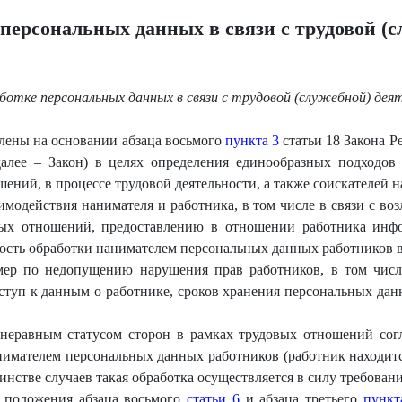
персональных данных в связи с трудовой (с
ботке персональных данных в связи с трудовой (служебной) деят
лены на основании абзаца восьмого
пункта 3
статьи 18 Закона Ре
алее – Закон) в целях определения единообразных подходов
ний, в процессе трудовой деятельности, а также соискателей н
имодействия нанимателя и работника, в том числе в связи с во
х отношений, предоставлению в отношении работника инфо
мость обработки нанимателем персональных данных работников в
 мер по недопущению нарушения прав работников, в том чис
оступ к данным о работнике, сроков хранения персональных д
 неравным статусом сторон в рамках трудовых отношений согл
имателем персональных данных работников (работник находит
инстве случаев такая обработка осуществляется в силу требовани
 положения абзаца восьмого
статьи 6
и абзаца третьего
пункт