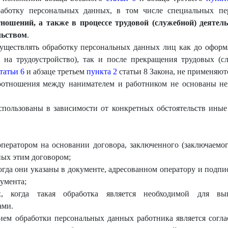
работку персональных данных, в том числе специальных п
ошений, а также в процессе трудовой (служебной) деятел
льством
.
существлять обработку персональных данных лиц как до офор
 на трудоустройство), так и после прекращения трудовых (
татьи 6
и абзаце третьем
пункта 2
статьи 8 Закона, не применяют
моотношения между нанимателем и работником не основаны н
спользованы в зависимости от конкретных обстоятельств иные
ператором на основании договора, заключенного (заключаемог
ных этим договором;
огда они указаны в документе, адресованном оператору и подп
кумента;
, когда такая обработка является необходимой для вып
ами.
ием обработки персональных данных работника является согла