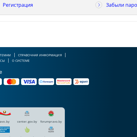
Регистрация
Забыли паро
 ТЕМАМ
СПРАВОЧНАЯ ИНФОРМАЦИЯ
РСЫ
О СИСТЕМЕ
е
avo.by
center.gov.by
forumpravo.by