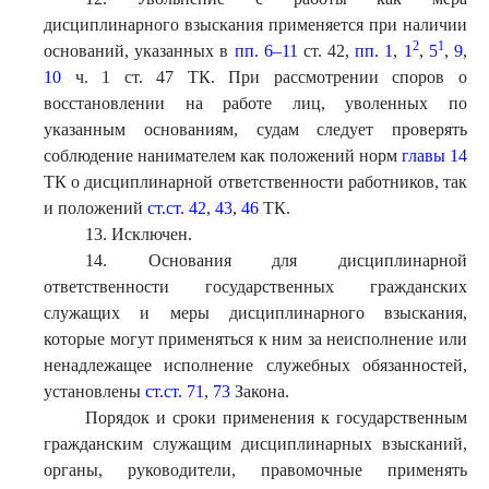
дисциплинарного взыскания применяется при наличии
2
1
оснований, указанных в
пп. 6–11
ст. 42,
пп. 1
,
1
,
5
,
9
,
10
ч. 1 ст. 47 ТК. При рассмотрении споров о
восстановлении на работе лиц, уволенных по
указанным основаниям, судам следует проверять
соблюдение нанимателем как положений норм
главы 14
ТК о дисциплинарной ответственности работников, так
и положений
ст.ст. 42
,
43
,
46
ТК.
13. Исключен.
14. Основания для дисциплинарной
ответственности государственных гражданских
служащих и меры дисциплинарного взыскания,
которые могут применяться к ним за неисполнение или
ненадлежащее исполнение служебных обязанностей,
установлены
ст.ст. 71
,
73
Закона.
Порядок и сроки применения к государственным
гражданским служащим дисциплинарных взысканий,
органы, руководители, правомочные применять