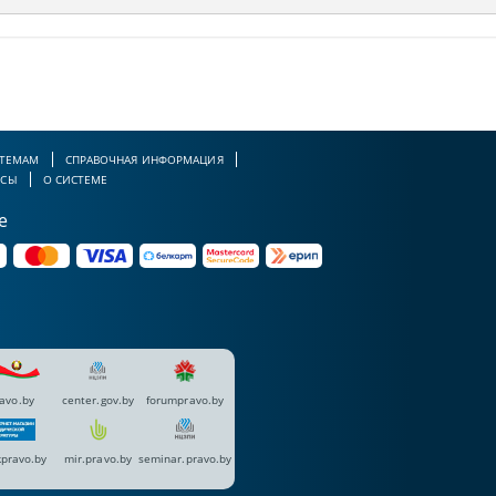
 ТЕМАМ
СПРАВОЧНАЯ ИНФОРМАЦИЯ
РСЫ
О СИСТЕМЕ
е
avo.by
center.gov.by
forumpravo.by
pravo.by
mir.pravo.by
seminar.pravo.by