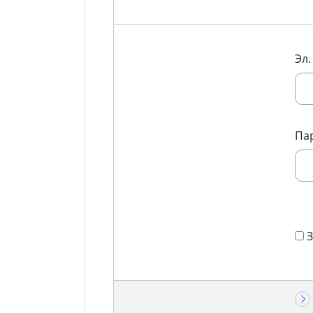
Эл.
Па