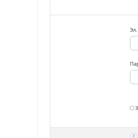
Эл.
Па