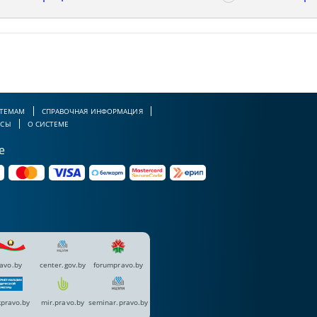
 ТЕМАМ
СПРАВОЧНАЯ ИНФОРМАЦИЯ
РСЫ
О СИСТЕМЕ
е
avo.by
center.gov.by
forumpravo.by
pravo.by
mir.pravo.by
seminar.pravo.by