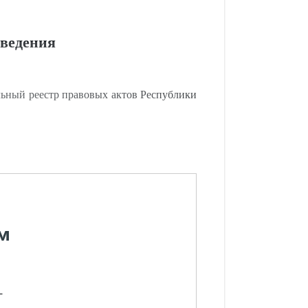
аведения
ьный реестр правовых актов Республики
м
-