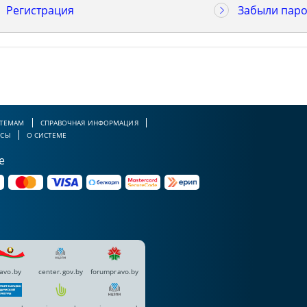
Регистрация
Забыли паро
 ТЕМАМ
СПРАВОЧНАЯ ИНФОРМАЦИЯ
РСЫ
О СИСТЕМЕ
е
avo.by
center.gov.by
forumpravo.by