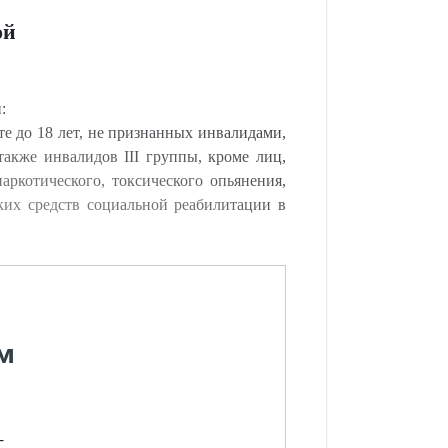
ой
:
те до 18 лет, не признанных инвалидами,
акже инвалидов III группы, кроме лиц,
аркотического, токсического опьянения,
ских средств социальной реабилитации в
м
-