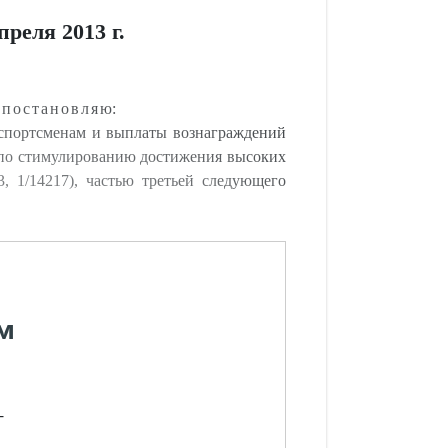
реля 2013 г.
в
постановля
ю:
спортсменам и выплаты вознаграждений
х по стимулированию достижения высоких
, 1/14217), частью третьей следующего
м
-