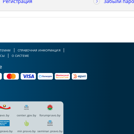
Регистрация
Забыли паро
 ТЕМАМ
СПРАВОЧНАЯ ИНФОРМАЦИЯ
РСЫ
О СИСТЕМЕ
е
avo.by
center.gov.by
forumpravo.by
pravo.by
mir.pravo.by
seminar.pravo.by