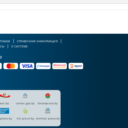
 ТЕМАМ
СПРАВОЧНАЯ ИНФОРМАЦИЯ
РСЫ
О СИСТЕМЕ
е
avo.by
center.gov.by
forumpravo.by
pravo.by
mir.pravo.by
seminar.pravo.by