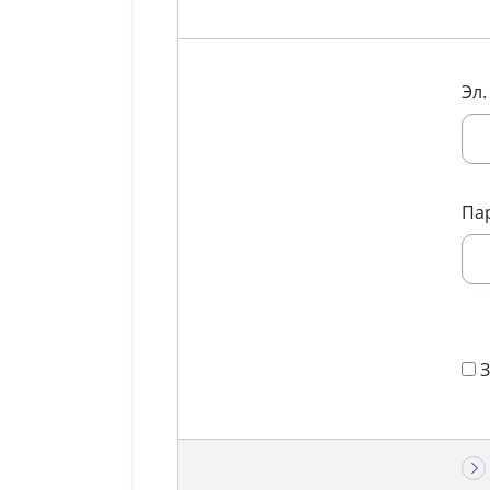
Эл.
Па