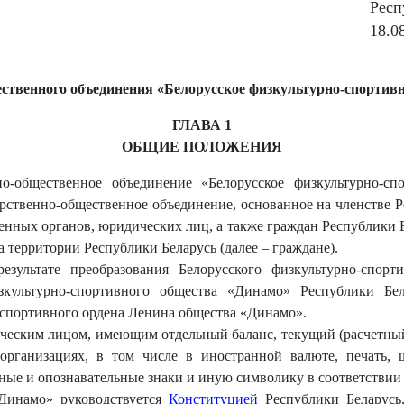
Респ
18.0
ественного объединения «Белорусское физкультурно-спортив
ГЛАВА 1
ОБЩИЕ ПОЛОЖЕНИЯ
нно-общественное объединение «Белорусское физкультурно-с
ственно-общественное объединение, основанное на членстве 
енных органов, юридических лиц, а также граждан Республики Б
территории Республики Беларусь (далее – граждане).
ультате преобразования Белорусского физкультурно-спорт
зкультурно-спортивного общества «Динамо» Республики Бел
спортивного ордена Ленина общества «Динамо».
еским лицом, имеющим отдельный баланс, текущий (расчетный)
организациях, в том числе в иностранной валюте, печать,
дные и опознавательные знаки и иную символику в соответствии 
Динамо» руководствуется
Конституцией
Республики Беларусь,