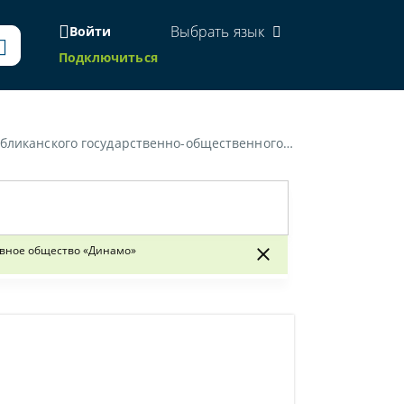
Выбрать язык
Войти
Подключиться
динения "Белорусское физкультурно-спортивное общество "Динамо"»
ивное общество «Динамо»