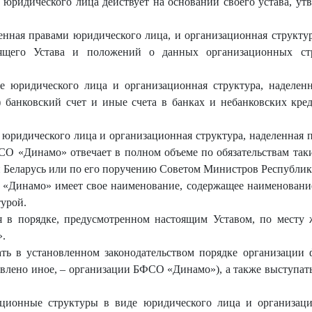
 юридического лица действует на основании своего устава, ут
енная правами юридического лица, и организационная структу
ящего Устава и положений о данных организационных стр
е юридического лица и организационная структура, наделен
 банковский счет и иные счета в банках и небанковских кре
 юридического лица и организационная структура, наделенная 
О «Динамо» отвечает в полном объеме по обязательствам таки
 Беларусь или по его поручению Советом Министров Республик
«Динамо» имеет свое наименование, содержащее наименовани
турой.
 в порядке, предусмотренном настоящим Уставом, по месту 
».
ь в установленном законодательством порядке организации 
новлено иное, – организации БФСО «Динамо»), а также выступат
ционные структуры в виде юридического лица и организаци