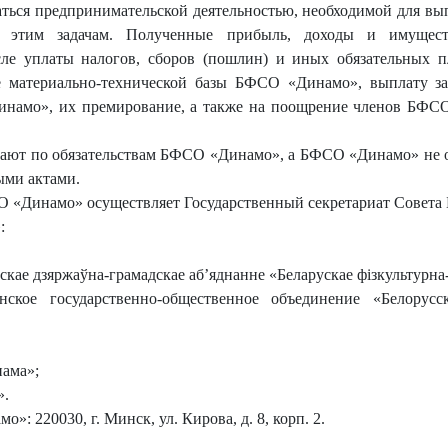
ться предпринимательской деятельностью, необходимой для вы
 этим задачам. Полученные прибыль, доходы и имуще
сле уплаты налогов, сборов (пошлин) и иных обязательных 
ие материально-технической базы БФСО «Динамо», выплату за
намо», их премирование, а также на поощрение членов БФСО
ют по обязательствам БФСО «Динамо», а БФСО «Динамо» не отв
ыми актами.
 «Динамо» осуществляет Государственный секретариат Совета 
:
нскае дзяржаўна-грамадскае аб’яднанне «Беларускае фізкультурн
ское государственно-общественное объединение «Белорусск
ама»;
».
: 220030, г. Минск, ул. Кирова, д. 8, корп. 2.