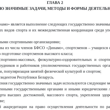
ГЛАВА 2
НО ЗНАЧИМЫЕ ЗАДАЧИ, МЕТОДЫ И ФОРМЫ ДЕЯТЕЛЬ
амо» является выполнение следующих государственно значимых
ных видов спорта и их межведомственная координация среди у
дными спортивными организациями;
ерва из числа членов БФСО «Динамо», спортсменов – учащихся
подготовке спортсменов высокого класса;
 спортивно-массовых, физкультурно-оздоровительных и спор
дников и работников уполномоченных государственных орган
ни, популяризация занятий физической культурой и спортом;
езидентом Республики Беларусь.
ния государственно значимых задач используются следующие м
ченными государственными органами и иными юридическими л
рта высших достижений, массового спорта, укрепления здоро
ве;
ой аккредитации на право осуществления деятельности по р