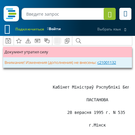
Войти
Подключиться
Выбрать язык
Документ утратил силу
Внимание! Изменения (дополнения) не внесены:
c21001132
               Кабiнет Мiнiстраў Рэспублiкi Белару
                             ПАСТАНОВА

                     28 верасня 1995 г. N 535

                              г.Мiнск
