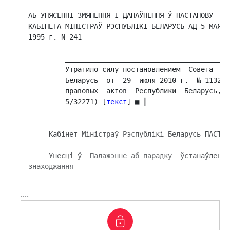
АБ УНЯСЕННI ЗМЯНЕННЯ I ДАПАЎНЕННЯ Ў ПАСТАНОВУ

КАБIНЕТА МIНIСТРАЎ РЭСПУБЛIКI БЕЛАРУСЬ АД 5 МАЯ

1995 г. N 241

         ________________________________________
         Утратило силу постановлением  Совета  Ми
         Беларусь  от  29  июля 2010 г.  № 1132 (
         правовых  актов  Республики  Беларусь,  
         5/32271) [
текст
] ■ ║

     Кабiнет Мiнiстраў Рэспублiкi Беларусь ПАСТАНА
     Унесцi ў  Палажэнне аб парадку  ўстанаўлення
знаходжання 
....