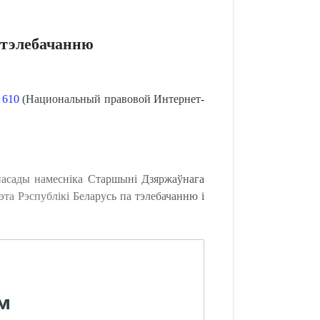
 тэлебачанню
№ 610
(Национальный правовой Интернет-
 пасады намесніка Старшыні Дзяржаўнага
эта Рэспублікі Беларусь па тэлебачанню і
м