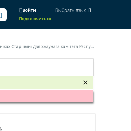
Выбрать язык
Войти
Подключиться
эта Рэспублiкi Беларусь па тэлебачанню i радыёвяшчанню»
Ь