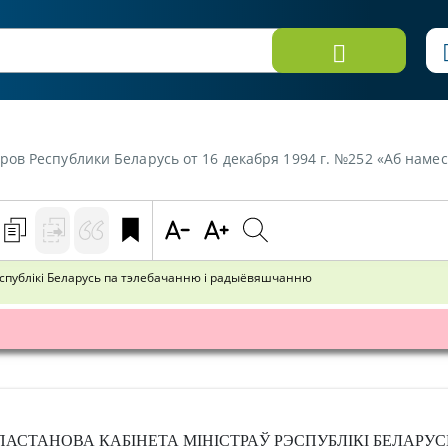
и Беларусь от 16 декабря 1994 г. №252 «Аб намеснiках Старшынi Дзяржаўнага камiт
эспублікі Беларусь па тэлебачанню і радыёвяшчанню
ПАСТАНОВА
КАБІНЕТА МІНІСТРАЎ РЭСПУБЛІКІ БЕЛАРУС