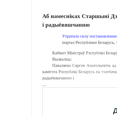
Аб намесніках Старшыні Дз
і радыёвяшчанню
Утратило силу постановление
портал Республики Беларусь, 1
Кабінет Міністраў Рэспублікі Бе
Вызваліць:
Паваляева Сяргея Анатольевіча ад
камітэта Рэспублікі Беларусь па тэлебач
радыёвяшчанню (
....