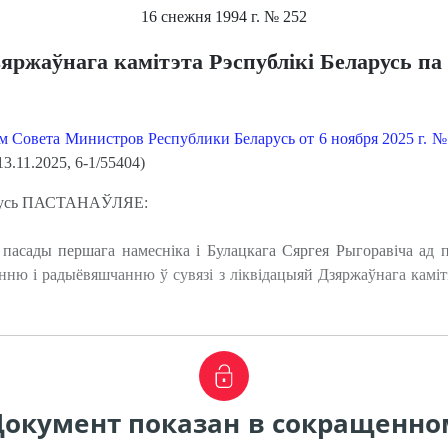
16 снежня 1994 г.
№ 252
яржаўнага камітэта Рэспублікі Беларусь па
м Совета Министров Республики Беларусь от 6 ноября 2025 г. 
3.11.2025, 6-1/55404)
ларусь ПАСТАНАЎЛЯЕ:
 пасады першага намесніка і Булацкага Сяргея Рыгоравіча ад
анню і радыёвяшчанню ў сувязі з ліквідацыяй Дзяржаўнага каміт
Документ показан в сокращенно