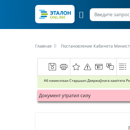
Главная
Постановление Кабинета Министров Республик
Аб намесніках Старшыні Дзяржаўнага камітэта Р
Документ утратил силу