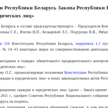
и Республики Беларусь Закона Республики 
дических лиц»
Беларусь в составе председательствующего – Председателя Ко
илюка С.Е., Изотко В.П., Козыревой Л.Г., Подгруши В.В., Рябцев
ьи 116
Конституции Республики Беларусь,
подпункта 1.1
пун
г. № 14 «О некоторых мерах по совершенствованию деятельн
заседании в порядке обязательного предварительного контро
дических лиц».
еву О.Г., проанализировав положения
Конституции
Республики 
аждан и юридических лиц» и иных законодательных актов Рес
ащениях граждан и юридических лиц» (далее – Закон) принят
2011 г., одобрен Советом Республики Национального собрания
русь на подпись.
ные отношения, касающиеся обращений граждан, в том числ