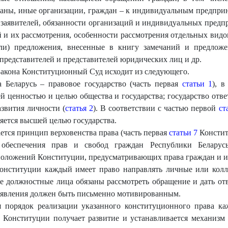
аны, иные организации, граждан – к индивидуальным предприн
 заявителей, обязанности организаций и индивидуальных предп
и их рассмотрения, особенности рассмотрения отдельных вид
ли) предложения, внесенные в книгу замечаний и предложе
представителей и представителей юридических лиц и др.
акона Конституционный Суд исходит из следующего.
 Беларусь – правовое государство (часть первая
статьи 1
), в
й ценностью и целью общества и государства; государство отве
звития личности (
статья 2
). В соответствии с частью первой
ст
яется высшей целью государства.
ется принцип верховенства права (часть первая
статьи 7
Констит
обеспечения прав и свобод граждан Республики Беларусь
положений Конституции, предусматривающих права граждан и и
нституции каждый имеет право направлять личные или колл
же должностные лица обязаны рассмотреть обращение и дать от
 заявления должен быть письменно мотивированным.
 порядок реализации указанного конституционного права ка
 Конституции получает развитие и устанавливается механизм