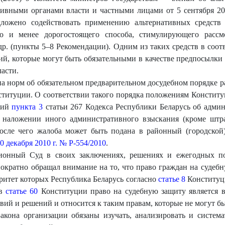
ивными органами власти и частными лицами от 5 сентября 20
едложено содействовать применению альтернативных средст
о и менее дорогостоящего способа, стимулирующего рассм
 др. (пункты 5–8 Рекомендации). Одним из таких средств в соо
й, которые могут быть обязательными в качестве предпосылки 
асти.
а норм об обязательном предварительном досудебном порядке 
ституции. О соответствии такого порядка положениям Конститу
ний
пункта 3
статьи 267 Кодекса Республики Беларусь об адми
о наложении иного административного взыскания (кроме шт
осле чего жалоба может быть подана в районный (городской
0 декабря 2010 г. № Р-554/2010
.
ционный Суд в своих заключениях, решениях и ежегодных п
нократно обращал внимание на то, что право граждан на суде
итет которых Республика Беларусь согласно
статье 8
Конституци
 в
статье 60
Конституции право на судебную защиту является 
ий и решений и относится к таким правам, которые не могут б
акона организации обязаны изучать, анализировать и систем