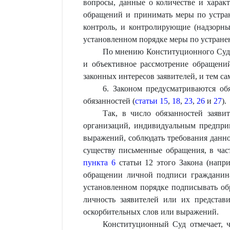
вопросы, данные о количестве и харак
обращений и принимать меры по устра
контроль, и контролирующие (надзорны
установленном порядке меры по устран
По мнению Конституционного Суда,
и объективное рассмотрение обращени
законных интересов заявителей, и тем с
6. Законом предусматриваются об
обязанностей (
статьи 15
,
18
,
23
,
26
и
27
).
Так, в число обязанностей заяви
организаций, индивидуальным предпри
выражений, соблюдать требования данно
существу письменные обращения, в час
пункта 6
статьи 12 этого Закона (напри
обращении личной подписи гражданина
установленном порядке подписывать обр
личность заявителей или их представ
оскорбительных слов или выражений.
Конституционный Суд отмечает, ч