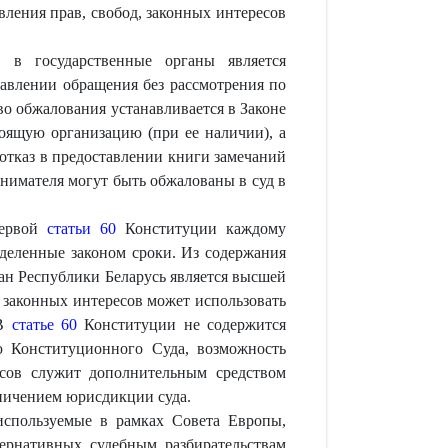
вления прав, свобод, законных интересов
 в государственные органы является
авлении обращения без рассмотрения по
во обжалования устанавливается в Законе
тоящую организацию (при ее наличии), а
 отказ в предоставлении книги замечаний
нимателя могут быть обжалованы в суд в
первой
статьи 60
Конституции каждому
еделенные законом сроки. Из содержания
ан Республики Беларусь является высшей
и законных интересов может использовать
 В
статье 60
Конституции не содержится
ю Конституционного Суда, возможность
есов служит дополнительным средством
аничением юрисдикции суда.
 используемые в рамках Совета Европы,
ернативных судебным разбирательствам