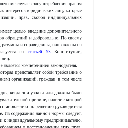
ключение случаев злоупотребления правом
ных интересов юридических лиц, которые
низаций, прав, свобод индивидуальных
 имеет целью введение дополнительного
дов обращений и добровольно. По своему
, разумны и справедливы, направлены на
гласуется со
статьей 53
Конституции,
 лиц.
 является компетенцией законодателя.
оторая представляет собой требование о
вием) организаций, граждан, в том числе
 дня, когда они узнали или должны были
о уважительной причине, наличие которой
осстановлению по решению руководителя
е. Из содержания данной нормы следует,
или к индивидуальному предпринимателю,
ебованием о восстановлении этих прав,