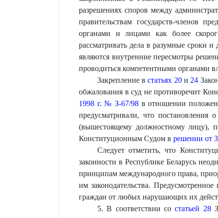
разрешениях споров между администрат
правительствам государств-членов пр
органами и лицами как более скорог
рассматривать дела в разумные сроки и
являются внутренние пересмотры решени
проводиться компетентными органами вл
Закрепление в
статьях 20
и
24
Закон
обжалования в суд не противоречит Кон
1998 г. № З-67/98
в отношении положе
предусматривали, что постановления 
(вышестоящему должностному лицу), п
Конституционным Судом в
решении от 3
Следует отметить, что Конститу
законности в Республике Беларусь неод
принципам международного права, приор
им законодательства. Предусмотренное
граждан от любых нарушающих их действ
5. В соответствии со
статьей 28
З