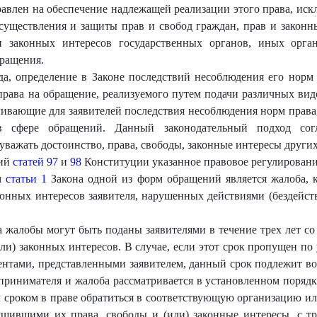
правлен на обеспечение надлежащей реализации этого права, ис
существления и защиты прав и свобод граждан, прав и закон
и законных интересов государственных органов, иных орга
ращения.
, определение в Законе последствий несоблюдения его норм
рава на обращение, реализуемого путем подачи различных ви
ивающие для заявителей последствия несоблюдения норм права
в сфере обращений. Данный законодательный подход со
важать достоинство, права, свободы, законные интересы других
ний
статей 97
и
98
Конституции указанное правовое регулирование
ым
статьи 1
Закона одной из форм обращений является жалоба, к
конных интересов заявителя, нарушенных действиями (бездейст
а жалобы могут быть поданы заявителями в течение трех лет со
или) законных интересов. В случае, если этот срок пропущен п
нтами, представленными заявителем, данный срок подлежит в
ринимателя и жалоба рассматривается в установленном порядк
 сроком в праве обратиться в соответствующую организацию 
ушившими их права, свободы и (или) законные интересы, с тр