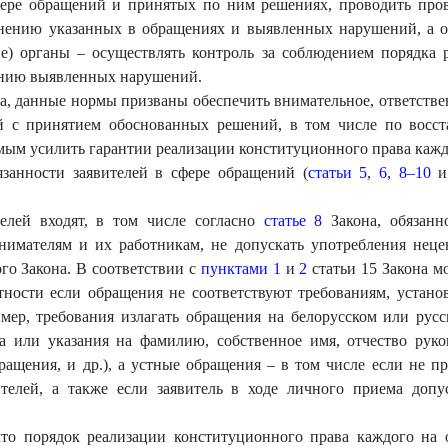
тере обращений и принятых по ним решениях, проводить про
нению указанных в обращениях и выявленных нарушений, а 
е) органы – осуществлять контроль за соблюдением порядка
ению выявленных нарушений.
 данные нормы призваны обеспечить внимательное, ответствен
й с принятием обоснованных решений, в том числе по восс
амым усилить гарантии реализации конституционного права кажд
язанности заявителей в сфере обращений (
статьи 5
,
6
,
8–10
и 
телей входят, в том числе согласно
статье 8
Закона, обязанн
нимателям и их работникам, не допускать употребления неце
го Закона. В соответствии с
пунктами 1
и
2
статьи 15 Закона м
тности если обращения не соответствуют требованиям, уста
мер, требования излагать обращения на белорусском или русс
 или указания на фамилию, собственное имя, отчество руко
ащения, и др.), а устные обращения – в том числе если не 
ителей, а также если заявитель в ходе личного приема допу
то порядок реализации конституционного права каждого на 