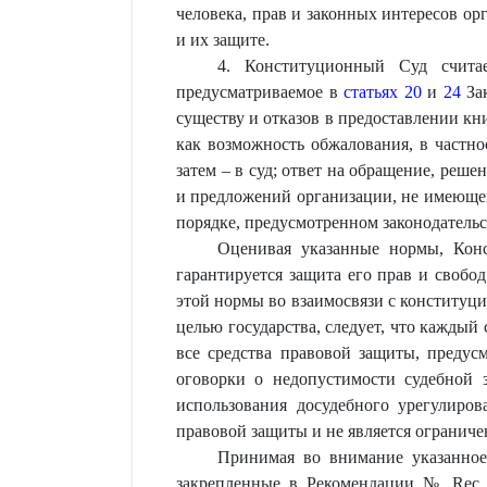
человека, прав и законных интересов ор
и их защите.
4. Конституционный Суд счита
предусматриваемое в
статьях 20
и
24
Зак
существу и отказов в предоставлении кн
как возможность обжалования, в частно
затем – в суд; ответ на обращение, реш
и предложений организации, не имеющей
порядке, предусмотренном законодательс
Оценивая указанные нормы, Конс
гарантируется защита его прав и свобо
этой нормы во взаимосвязи с конституц
целью государства, следует, что каждый
все средства правовой защиты, предус
оговорки о недопустимости судебной 
использования досудебного урегулиро
правовой защиты и не является ограниче
Принимая во внимание указанное 
закрепленные в Рекомендации № Rec (