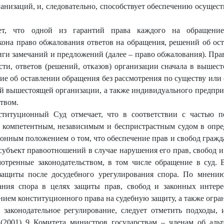
ганизаций, и, следовательно, способствует обеспечению осущест
ет, что одной из гарантий права каждого на обращение
она право обжалования ответов на обращения, решений об ост
иги замечаний и предложений (далее – право обжалования). Пра
сти, ответов (решений, отказов) организации сначала в вышес
ение об оставлении обращения без рассмотрения по существу или
 вышестоящей организации, а также индивидуального предпри
твом.
титуционный Суд отмечает, что в соответствии с частью 
д компетентным, независимым и беспристрастным судом в опр
ионным положением о том, что обеспечение прав и свобод гражд
 субъект правоотношений в случае нарушения его прав, свобод 
мотренные законодательством, в том числе обращение в суд.
защиты после досудебного урегулирования спора. По мнени
вания спора в целях защиты прав, свобод и законных интер
нием конституционного права на судебную защиту, а также огр
законодательное регулирование, следует отметить подходы,
2001) 9 Комитета министров государствам – членам об альт