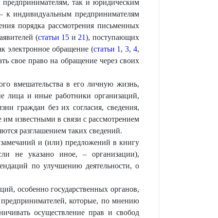
м предпринимателям, так и юридическим
н – к индивидуальным предпринимателям
нения порядка рассмотрения письменных
аявителей (
статьи 15
и
21
), поступающих
ак электронное обращение (
статьи 1
,
3
,
4
,
ь свое право на обращение через своих
ого вмешательства в его личную жизнь,
ые лица и иные работники организаций,
ни граждан без их согласия, сведения,
 им известными в связи с рассмотрением
яются разглашением таких сведений.
 замечаний и (или) предложений в книгу
сли не указано иное, – организации),
мендаций по улучшению деятельности, о
ций, особенно государственных органов,
 предпринимателей, которые, по мнению
ничивать осуществление прав и свобод