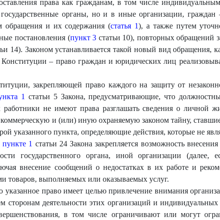
оставления права как гражданам, в том числе индивидуальны
 государственные органы, но и в иные организации, гражда
м обращения и их содержания (
статья 1
), а также путем уточ
ные постановления (
пункт 3
статьи 10), повторных обращений з
ьи 14). Законом устанавливается такой новый вид обращения, к
Конституции – право граждан и юридических лиц реализовыват
итуции, закрепляющей право каждого на защиту от незаконн
ункта 1
статьи 5 Закона, предусматривающие, что должностн
работники не имеют права разглашать сведения о личной жиз
 коммерческую и (или) иную охраняемую законом тайну, ставшие
рой указанного пункта, определяющие действия, которые не явл
и
пункте 1
статьи 24 Закона закрепляется возможность внесения
сти государственного органа, иной организации (далее, е
ючая внесение сообщений о недостатках в их работе и реко
ми товаров, выполняемых или оказываемых услуг.
о указанное право имеет целью привлечение внимания организа
м сторонам деятельности этих организаций и индивидуальных
овершенствования, в том числе ограничивают или могут огра