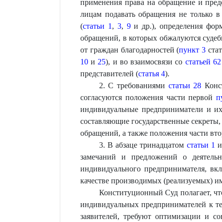
применения права на обращение и пред
лицам подавать обращения не только в
(
статьи 1
,
3
,
9
и др.), определения фор
обращений, в которых обжалуются судеб
от граждан благодарностей (
пункт 3
стат
10
и
25
), и во взаимосвязи со
статьей 62
представителей (
статья 4
).
2. С требованиями
статьи 28
Конст
согласуются положения части первой
п
индивидуальные предприниматели и их 
составляющие государственные секреты,
обращений, а также положения части вто
3. В абзаце тринадцатом
статьи 1
замечаний и предложений о деятельно
индивидуального предпринимателя, вкл
качестве производимых (реализуемых) и
Конституционный Суд полагает, чт
индивидуальных предпринимателей к те
заявителей, требуют оптимизации и с