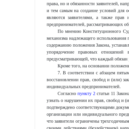
права, но и обязанности заявителей, на
и тем самым на создание условий для о
являются заявителями, а также прав 
предпринимателей, рассматривающих об
По мнению Конституционного Суда
механизма надлежащего использования п
содержанию положения Закона, устанавл
упорядочение правовых отношений 
предусматривающей, что каждый обязан у
Кроме того, на основании положе
7. В соответствии с абзацем пят
восстановлении прав, свобод и (или) за
индивидуальных предпринимателей.
Согласно
пункту 2
статьи 11 Закон
узнать о нарушении их прав, свобод и (
подтверждено соответствующими докуме
организации или индивидуального предп
что заявители ограничены трехгодичным
своими действиями (бездействием) нар