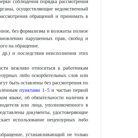
верки соблюдения порядка рассмотрения
органы, осуществляющие ведомственный
 рассмотрения обращений и принимать в
ное, без формализма и волокиты полное
тановлению нарушенных прав, свобод и
ого на обращение.
др.) и последствия неисполнения этих
ости вежливо относиться к работникам
нзурных либо оскорбительных слов или
огут быть оставлены без рассмотрения по
новленным
пунктами 1–5
и частью первой
ком языке, об обязательности наличия в
водителя или лица, уполномоченного в
представлены документы, удостоверяющие
скает использование нецензурных либо
обращение, устанавливающий не только