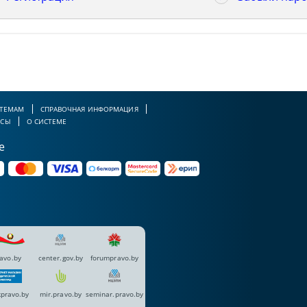
 ТЕМАМ
СПРАВОЧНАЯ ИНФОРМАЦИЯ
РСЫ
О СИСТЕМЕ
е
avo.by
center.gov.by
forumpravo.by
pravo.by
mir.pravo.by
seminar.pravo.by