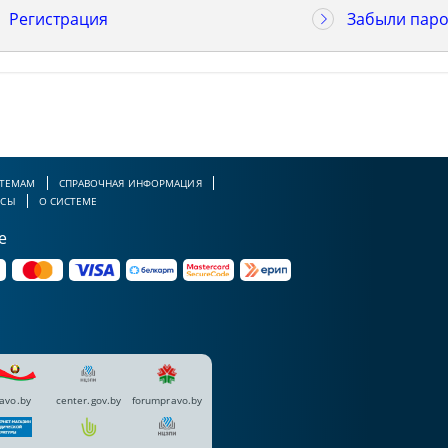
Регистрация
Забыли паро
 ТЕМАМ
СПРАВОЧНАЯ ИНФОРМАЦИЯ
РСЫ
О СИСТЕМЕ
е
avo.by
center.gov.by
forumpravo.by