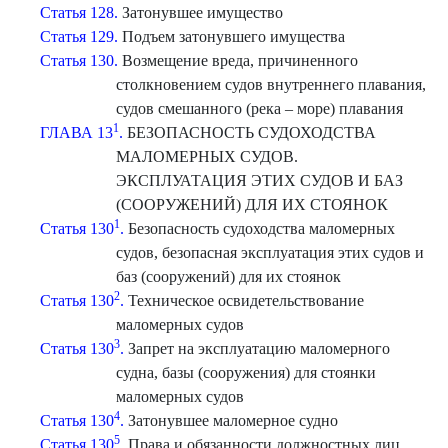
Статья 128.
Затонувшее имущество
Статья 129.
Подъем затонувшего имущества
Статья 130.
Возмещение вреда, причиненного
столкновением судов внутреннего плавания,
судов смешанного (река – море) плавания
1
ГЛАВА 13
.
БЕЗОПАСНОСТЬ СУДОХОДСТВА
МАЛОМЕРНЫХ СУДОВ.
ЭКСПЛУАТАЦИЯ ЭТИХ СУДОВ И БАЗ
(СООРУЖЕНИЙ) ДЛЯ ИХ СТОЯНОК
1
Статья 130
.
Безопасность судоходства маломерных
судов, безопасная эксплуатация этих судов и
баз (сооружений) для их стоянок
2
Статья 130
.
Техническое освидетельствование
маломерных судов
3
Статья 130
.
Запрет на эксплуатацию маломерного
судна, базы (сооружения) для стоянки
маломерных судов
4
Статья 130
.
Затонувшее маломерное судно
5
Статья 130
.
Права и обязанности должностных лиц