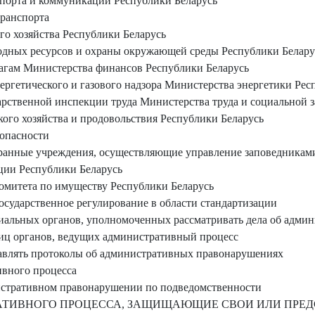
порта и коммуникаций Республики Беларусь
ранспорта
о хозяйства Республики Беларусь
дных ресурсов и охраны окружающей среды Республики Белару
агам Министерства финансов Республики Беларусь
ргетического и газового надзора Министерства энергетики Рес
рственной инспекции труда Министерства труда и социальной 
ого хозяйства и продовольствия Республики Беларусь
опасности
ранные учреждения, осуществляющие управление заповедникам
ии Республики Беларусь
омитета по имуществу Республики Беларусь
сударственное регулирование в области стандартизации
иальных органов, уполномоченных рассматривать дела об адми
ц органов, ведущих административный процесс
авлять протоколы об административных правонарушениях
вного процесса
истративном правонарушении по подведомственности
ТИВНОГО ПРОЦЕССА, ЗАЩИЩАЮЩИЕ СВОИ ИЛИ ПРЕДС