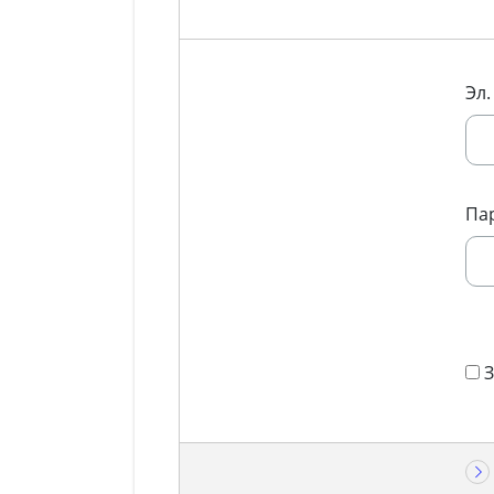
Эл.
Па