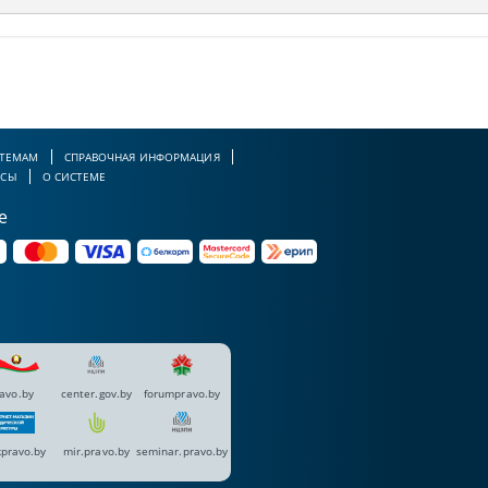
 ТЕМАМ
СПРАВОЧНАЯ ИНФОРМАЦИЯ
РСЫ
О СИСТЕМЕ
е
avo.by
center.gov.by
forumpravo.by
pravo.by
mir.pravo.by
seminar.pravo.by