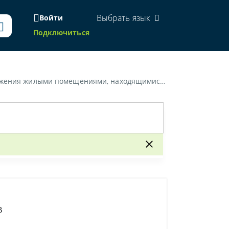
Выбрать язык
Войти
Подключиться
ещениями, находящимися в собственности г. Минска»
В