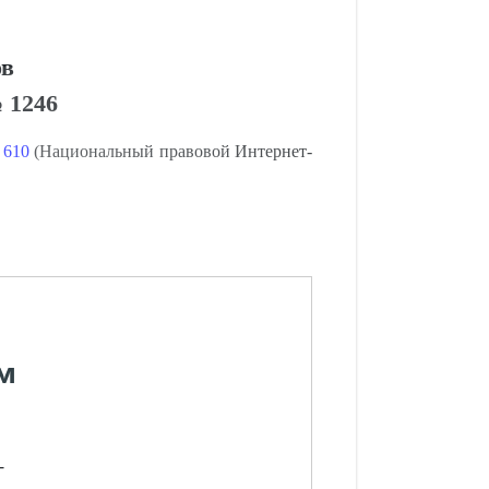
ов
№ 1246
№ 610
(Национальный правовой Интернет-
м
-