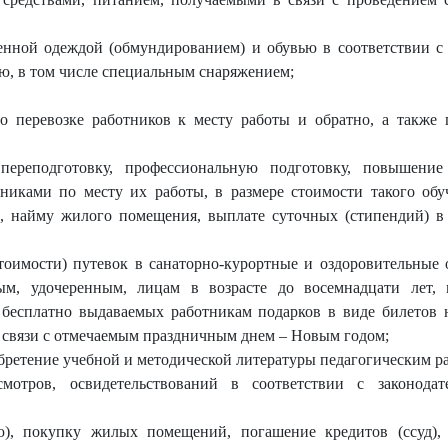
енной одеждой (обмундированием) и обувью в соответствии с 
ю, в том числе специальным снаряжением;
по перевозке работников к месту работы и обратно, а такж
переподготовку, профессиональную подготовку, повышение 
тниками по месту их работы, в размере стоимости такого обу
о, найму жилого помещения, выплате суточных (стипендий) в 
тоимости) путевок в санаторно-курортные и оздоровительные 
ым, удочеренным, лицам в возрасте до восемнадцати лет,
е бесплатно выдаваемых работникам подарков в виде билетов 
в связи с отмечаемым праздничным днем – Новым годом;
обретение учебной и методической литературы педагогическим р
мотров, освидетельствований в соответствии с законодат
ию), покупку жилых помещений, погашение кредитов (ссуд),