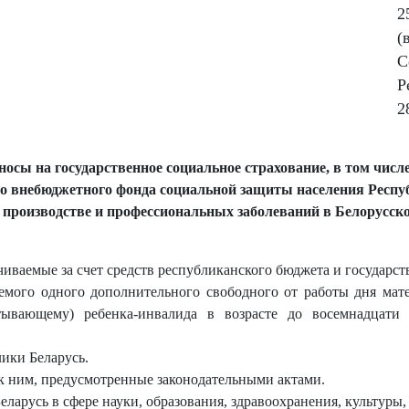
2
(
С
Р
2
носы на государственное социальное страхование, в том числ
го внебюджетного фонда социальной защиты населения Респу
 производстве и профессиональных заболеваний в Белорусск
чиваемые за счет средств республиканского бюджета и государст
емого одного дополнительного свободного от работы дня мате
ывающему) ребенка-инвалида в возрасте до восемнадцати л
ики Беларусь.
 к ним, предусмотренные законодательными актами.
еларусь в сфере науки, образования, здравоохранения, культуры