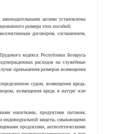
х законодательными актами установлены
рованного размера этих пособий;
 коллективным договором, соглашением,
рудового кодекса Республики Беларусь
подтвержденных расходов на служебные
 случае превышения размеров возмещения
 определенном судом, возмещения вреда,
овором, возмещения вреда в натуре или
ьными напитками, продуктами питания,
ами индивидуальной защиты, смывающими
ищевыми продуктами, антисептическими
анитарно-противоэпидемических, в том