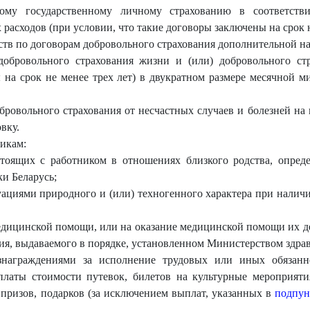
ному государственному личному страхованию в соответстви
расходов (при условии, что такие договоры заключены на срок н
редств по договорам добровольного страхования дополнительной 
добровольного страхования жизни и (или) добровольного ст
 на срок не менее трех лет) в двукратном размере месячной 
бровольного страхования от несчастных случаев и болезней на
вку.
икам:
стоящих с работником в отношениях близкого родства, опреде
и Беларусь;
туациями природного и (или) техногенного характера при нали
дицинской помощи, или на оказание медицинской помощи их де
я, выдаваемого в порядке, установленном Министерством здра
знаграждениями за исполнение трудовых или иных обязанн
латы стоимости путевок, билетов на культурные мероприятия
 призов, подарков (за исключением выплат, указанных в
подпун