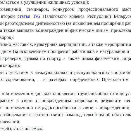
ательством в улучшении жилищных условий;
 совещаний, семинаров, конкурсов профессионального мас
и второй
статьи 195
Налогового кодекса Республики Беларусь
ой работодателем деятельностью (за исключением поощрения раб
, а также выплаты вознаграждений физическим лицам, привлек
воров);
ртивно-массовых, культурных мероприятий, а также мероприят
дням (за исключением поощрения работников в натуральной и (
 тренерам, судьям по спорту, а также иным физическим лиц
говорам);
язи с участием в международных и республиканских спортивн
ых соревнований, – в размерах, определяемых Президентом
а при временном (до восстановления трудоспособности или ус
аботу в связи с повреждением здоровья в результате нес
е по временной нетрудоспособности в связи с повреждением 
 заболевания в соответствии с законодательством об обязател
болеваний.
ежей), уплачиваемых: