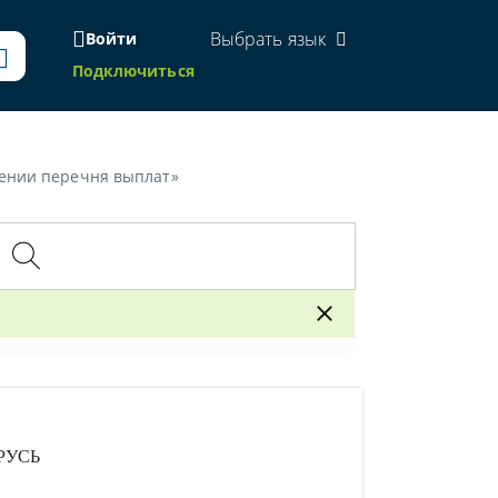
Выбрать язык
Войти
Подключиться
лении перечня выплат»
РУСЬ