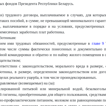
ных фондов Президента Республики Беларусь.
и) трудового договора, выплачиваемое в случаях, для которы
аких пособий, в сумме, не превышающей минимального гаранти
ю, выплачиваемое в порядке и на условиях, предусмотренных
немесячных заработных плат работника.
ботникам:
ением ими трудовых обязанностей, предусмотренные в
главе 9
Т
том числе суммы фактически понесенных и документально 
бной командировки и обратно и по найму жилого помещения в
дательством;
ответствии с законодательством, морального вреда в размере,
тника, в размере, определенном законодательством или дог
елах реального ущерба, в том числе проиндексированных.
равляемые (возмещаемые) на (за):
тилированной питьевой или минеральной водой, безалкогол
ой гигиены, приобретенными для общего пользования, средств
бно-профилактическим питанием, молоком или равноценными п
редствами, питанием, получаемыми в связи с проведением с