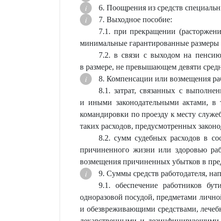
6. Поощрения из средств специаль
7. Выходное пособие:
7.1. при прекращении (расторжени
минимальные гарантированные размеры т
7.2. в связи с выходом на пенси
в размере, не превышающем девяти сред
8. Компенсации или возмещения ра
8.1. затрат, связанных с выполн
и иными законодательными актами, в 
командировки по проезду к месту служе
таких расходов, предусмотренных законо
8.2. сумм судебных расходов в со
причиненного жизни или здоровью рабо
возмещения причиненных убытков в пред
9. Суммы средств работодателя, нап
9.1. обеспечение работников бу
одноразовой посудой, предметами личн
и обезвреживающими средствами, лече
лекарственными и дезинфицирующими с