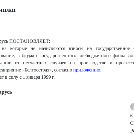
ыплат
ларусь ПОСТАНОВЛЯЕТ:
, на которые не начисляются взносы на государственное 
хование, в бюджет государственного внебюджетного фонда со
ванию от несчастных случаев на производстве и професс
едприятие «Белгосстрах», согласно
приложению
.
 в силу с 1 января 1999 г.
ар
усь
к
С
Р