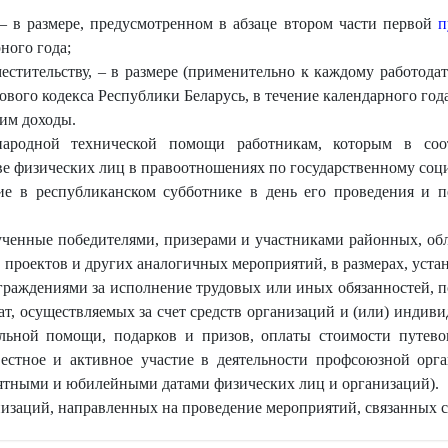
 – в размере, предусмотренном в абзаце втором части первой
п
ного года;
естительству, – в размере (применительно к каждому работода
ового кодекса Республики Беларусь, в течение календарного года
им доходы.
ародной технической помощи работникам, которым в соот
тве физических лиц в правоотношениях по государственному со
ие в республиканском субботнике в день его проведения и п
ченные победителями, призерами и участниками районных, обл
, проектов и других аналогичных мероприятий, в размерах, уста
граждениями за исполнение трудовых или иных обязанностей, 
ат, осуществляемых за счет средств организаций и (или) инди
альной помощи, подарков и призов, оплаты стоимости путев
естное и активное участие в деятельности профсоюзной орг
ятными и юбилейными датами физических лиц и организаций).
заций, направленных на проведение мероприятий, связанных с