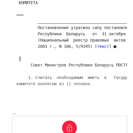
 КОМИТЕТА

===

         ________________________________________
         Постановление утратило силу постановлени
         Республики  Беларусь   от  31 октября   
         (Национальный  реестр правовых  актов Ре
         2001 г., N 106, 5/9345) [
текст
] ■

 ║ 

      Совет Министров Республики Беларусь ПОСТАНОВ
     1. Считать  необходимым  иметь  в   Государс
комитете коллегию из 11 человек.

....