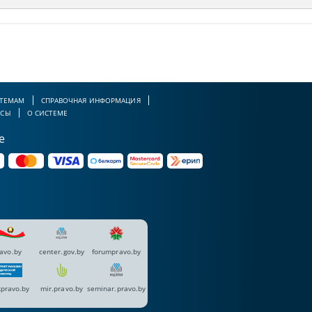
 ТЕМАМ
СПРАВОЧНАЯ ИНФОРМАЦИЯ
РСЫ
О СИСТЕМЕ
е
avo.by
center.gov.by
forumpravo.by
pravo.by
mir.pravo.by
seminar.pravo.by