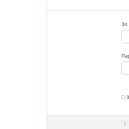
Эл.
Па