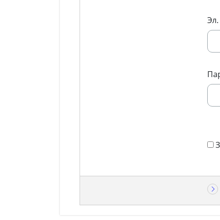
Эл.
Па