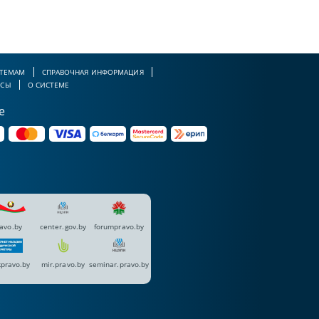
 ТЕМАМ
СПРАВОЧНАЯ ИНФОРМАЦИЯ
РСЫ
О СИСТЕМЕ
е
avo.by
center.gov.by
forumpravo.by
pravo.by
mir.pravo.by
seminar.pravo.by