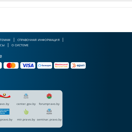
 ТЕМАМ
СПРАВОЧНАЯ ИНФОРМАЦИЯ
РСЫ
О СИСТЕМЕ
е
avo.by
center.gov.by
forumpravo.by
pravo.by
mir.pravo.by
seminar.pravo.by