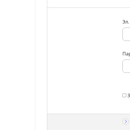
Эл.
Па