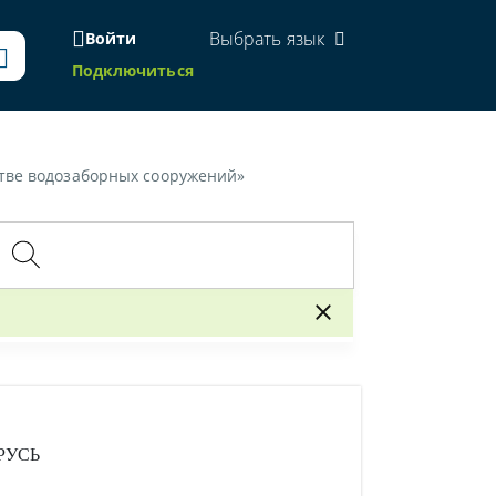
Выбрать язык
Войти
Подключиться
стве водозаборных сооружений»
РУСЬ