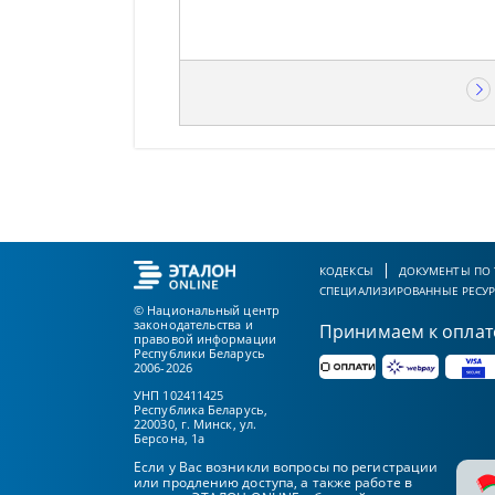
КОДЕКСЫ
ДОКУМЕНТЫ ПО
СПЕЦИАЛИЗИРОВАННЫЕ РЕСУ
© Национальный центр
законодательства и
Принимаем к оплат
правовой информации
Республики Беларусь
2006-2026
УНП 102411425
Республика Беларусь,
220030, г. Минск, ул.
Берсона, 1а
Если у Вас возникли вопросы по регистрации
или продлению доступа, а также работе в