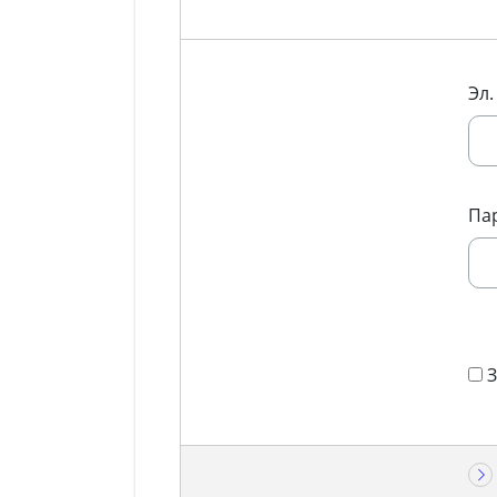
Эл.
Па