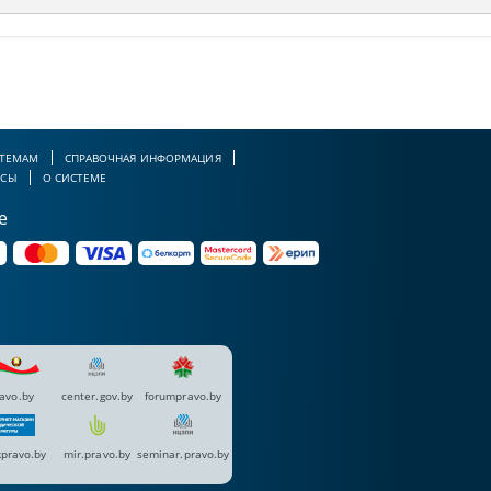
 ТЕМАМ
СПРАВОЧНАЯ ИНФОРМАЦИЯ
РСЫ
О СИСТЕМЕ
е
avo.by
center.gov.by
forumpravo.by
pravo.by
mir.pravo.by
seminar.pravo.by