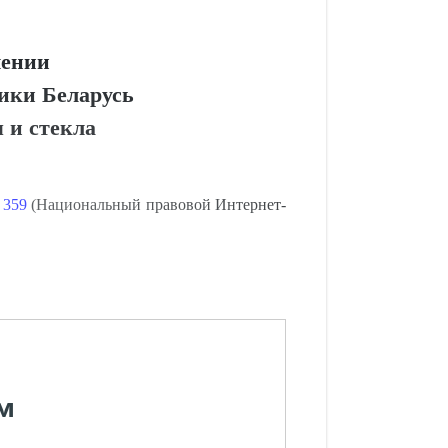
чении
лики Беларусь
 и стекла
 359
(Национальный правовой Интернет-
м