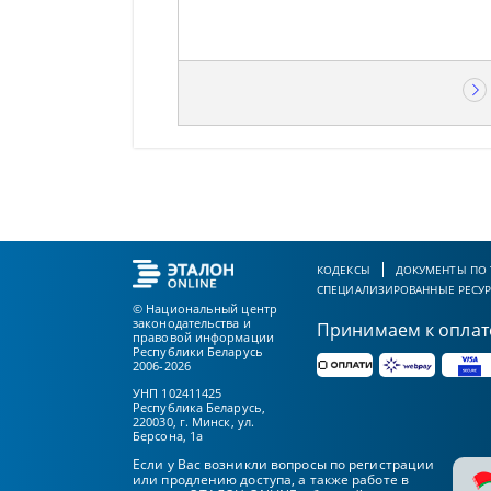
КОДЕКСЫ
ДОКУМЕНТЫ ПО
СПЕЦИАЛИЗИРОВАННЫЕ РЕСУ
© Национальный центр
законодательства и
Принимаем к оплат
правовой информации
Республики Беларусь
2006-2026
УНП 102411425
Республика Беларусь,
220030, г. Минск, ул.
Берсона, 1а
Если у Вас возникли вопросы по регистрации
или продлению доступа, а также работе в