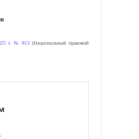
ов
2025 г. № 813
(Национальный правовой
м
-