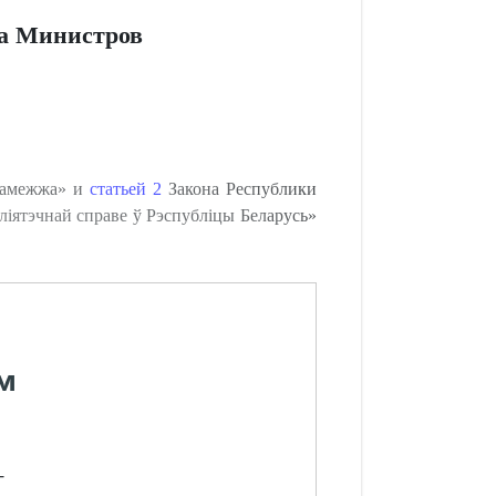
та Министров
 замежжа» и
статьей 2
Закона Республики
бліятэчнай справе ў Рэспубліцы Беларусь»
м
-