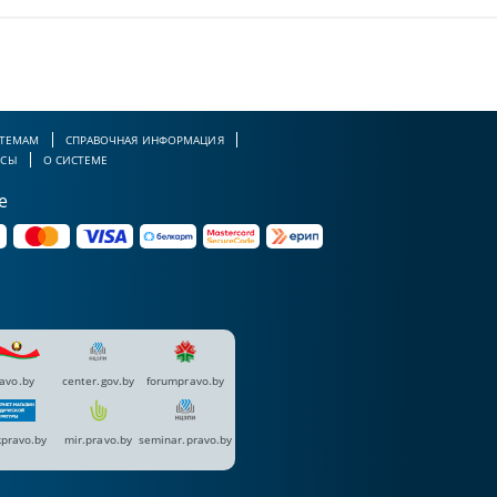
 ТЕМАМ
СПРАВОЧНАЯ ИНФОРМАЦИЯ
РСЫ
О СИСТЕМЕ
е
avo.by
center.gov.by
forumpravo.by
pravo.by
mir.pravo.by
seminar.pravo.by