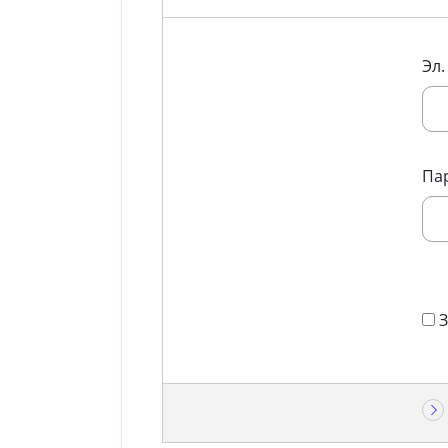
Эл.
Па