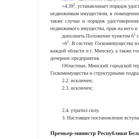
2
«
4.39
. устанавливает порядок удо
недвижимым имуществом, в помещении о
также случаи и порядок удостоверени
недвижимого имущества, прав на него и 
1
дополнить Положение пунктом 6
с
1
«
6
. В систему Госкомимущества в
каждой области и г. Минске), а также 
дочерние предприятия.
Областные, Минский городской те
Госкомимущества и структурными подра
2.2. исключен;
2.3. исключен;
2.4. утратил силу.
3. Настоящее постановление вступает
Премьер-министр Республики Бел