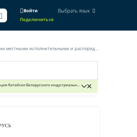
Выбрать язык
Войти
Подключиться
Китайско-Белорусского индустриального парка "Великий камень" административных процедур»
я Китайско-Белорусского индустриального парка «Великий камень» ад
РУСЬ