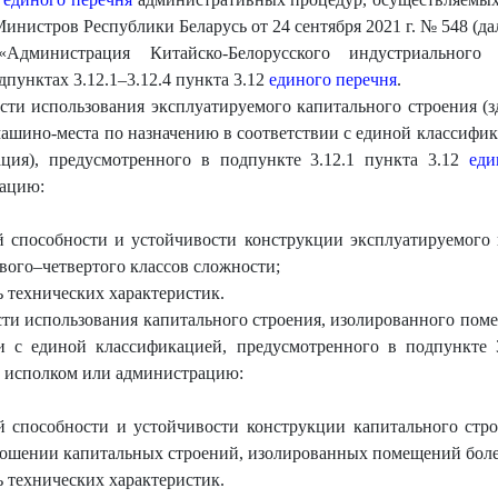
нистров Республики Беларусь от 24 сентября 2021 г. № 548 (дал
«Администрация Китайско-Белорусского индустриальног
пунктах 3.12.1–3.12.4 пункта 3.12
единого перечня
.
ти использования эксплуатируемого капитального строения (зд
машино-места по назначению в соответствии с единой классифи
ация), предусмотренного в подпункте 3.12.1 пункта 3.12
еди
рацию:
 способности и устойчивости конструкции эксплуатируемого к
вого–четвертого классов сложности;
 технических характеристик.
ти использования капитального строения, изолированного поме
и с единой классификацией, предусмотренного в подпункте 
в исполком или администрацию:
й способности и устойчивости конструкции капитального стро
тношении капитальных строений, изолированных помещений боле
 технических характеристик.