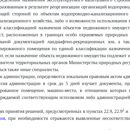
разованным в результате реорганизации организаций водопровод
щей стороной по объектам водопроводно-канализационного 
ализационного хозяйства, либо о возможности использования 
ой классификацией назначения объектов недвижимого имущест
т, расположенных в границах особо охраняемых природных
ельной документацией ландшафтно-рекреационных зон, а т
золированного помещения по единой классификации назначени
т, если назначение объекта недвижимого имущества подлежит и
авители территориальных органов Министерства природных рес
ться также иные специалисты.
сии администрации, определяются локальным правовым актом ад
сия администрации в срок до 5 дней изучает документы, пр
лированное помещение, машино-место, в отношении которых 
верждаемой соответствующим исполкомом либо администрацией
2
ях принятия решений, предусмотренных в пунктах 22.9, 22.9
и 
чня
, при необходимости отражаются выявленные несоответст