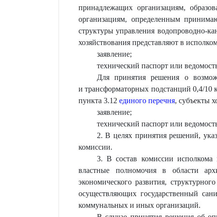
принадлежащих организациям, образов
организациям, определенным принимаю
структуры управления водопроводно-кан
хозяйствования представляют в исполком
заявление;
технический паспорт или ведомость
Для принятия решения о возмож
и трансформаторных подстанций 0,4/10 к
пункта 3.12
единого перечня
, субъекты 
заявление;
технический паспорт или ведомость
2. В целях принятия решений, ук
комиссии.
3. В состав комиссии исполкома 
властные полномочия в области архи
экономического развития, структурног
осуществляющих государственный санит
коммунальных и иных организаций.
В случае принятия решения об оп