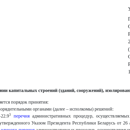
нии капитальных строений (зданий, сооружений), изолиров
ется порядок принятия:
орядительными органами (далее – исполкомы) решений:
3
22.9
перечня
административных процедур, осуществляемых
утвержденного Указом Президента Республики Беларусь от 26 ап
2
единого перечня
административных процедур, осуществляемых 