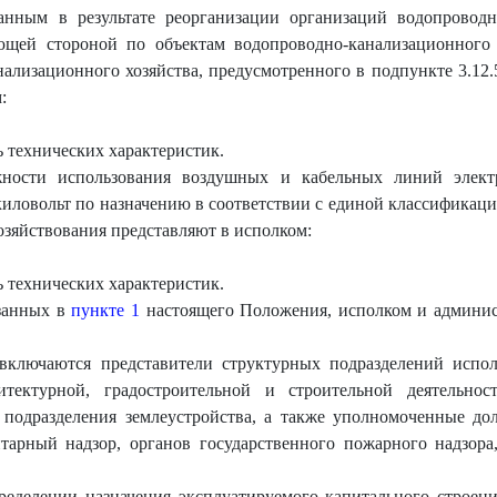
анным в результате реорганизации организаций водопроводно
щей стороной по объектам водопроводно-канализационного 
ализационного хозяйства, предусмотренного в подпункте 3.12.
:
 технических характеристик.
ности использования воздушных и кабельных линий элект
иловольт по назначению в соответствии с единой классификаци
хозяйствования представляют в исполком:
 технических характеристик.
азанных в
пункте 1
настоящего Положения, исполком и админис
включаются представители структурных подразделений испол
тектурной, градостроительной и строительной деятельност
о подразделения землеустройства, а также уполномоченные д
арный надзор, органов государственного пожарного надзора
ределении назначения эксплуатируемого капитального строен