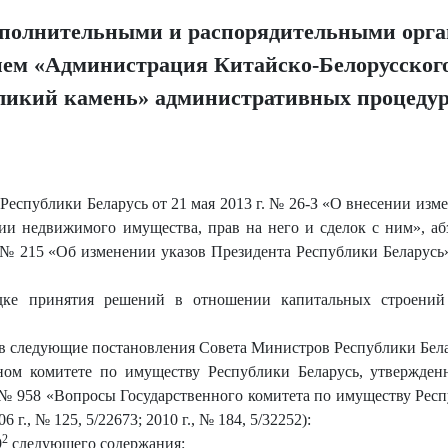
полнительными и распорядительными орга
ием «Администрация Китайско-Белорусског
еликий камень» административных процеду
Республики Беларусь от 21 мая 2013 г. № 26-З «О внесении из
ции недвижимого имущества, прав на него и сделок с ним», а
. № 215 «Об изменении указов Президента Республики Беларус
ке принятия решений в отношении капитальных строений 
 в следующие постановления Совета Министров Республики Бела
ном комитете по имуществу Республики Беларусь, утвержде
. № 958 «Вопросы Государственного комитета по имуществу Рес
г., № 125, 5/22673; 2010 г., № 184, 5/32252):
2
9
следующего содержания: