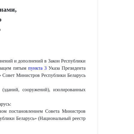
нами,
о
р
менений и дополнений в Закон Республики
бзацем пятым
пункта 3
Указа Президента
ь» Совет Министров Республики Беларусь
(зданий, сооружений), изолированных
русь:
нном постановлением Совета Министров
публики Беларусь» (Национальный реестр