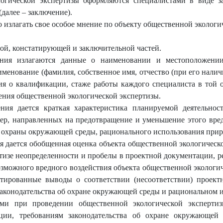
логической экспертизы оформляются специалистами в виде з
далее – заключение).
 излагать свое особое мнение по объекту общественной экологич
ной, констатирующей и заключительной частей.
ения излагаются данные о наименовании и местоположении
именование (фамилия, собственное имя, отчество (при его налич
я о квалификации, стаже работы каждого специалиста в той 
дения общественной экологической экспертизы.
ия дается краткая характеристика планируемой деятельност
р, направленных на предотвращение и уменьшение этого вред
, охраны окружающей среды, рационального использования прир
я дается обобщенная оценка объекта общественной экологичес
тизе неопределенности и пробелы в проектной документации, р
зможного вредного воздействия объекта общественной экологи
нтированные выводы о соответствии (несоответствии) проек
законодательства об охране окружающей среды и рациональном 
ми при проведении общественной экологической экспертиз
ции, требованиям законодательства об охране окружающей