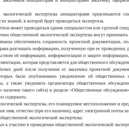
 заказчиком инициаторам и инициаторами заказчику оформля
й экологической экспертизы инициаторами привлекаются с
ти знаний, в которой будет проводиться экспертиза.
ртиза может проводиться одним специалистом или группой спец
дении общественной экологической экспертизы могут принимать
язаны обеспечивать сохранность проектной документации, п
права разглашать информацию, полученную при ее проведении, 
льством об информации, информатизации и защите информации,
ументации, которая представляется для общественного обсужден
бочих дней после получения от заказчика проектной докуме
оторых было опубликовано уведомление об общественных 
зы, а также уведомить организатора общественных обсужден
и наличии такого сайта) в разделе «Общественные обсуждени
но содержать:
ологической экспертизы, его планируемое местоположение и пре
е имя, отчество (при его наличии), адрес электронной почты и
общественной экологической экспертизы;
ых к участию в проведении общественной экологической экспер