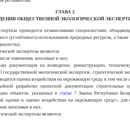
ым регламентам.
ГЛАВА 2
ЕДЕНИЯ ОБЩЕСТВЕННОЙ ЭКОЛОГИЧЕСКОЙ ЭКСПЕР
кспертиза проводится независимыми специалистами, обладаю
го (устойчивого) использования природных ресурсов, а также 
циалисты).
ической экспертизы являются:
числе изменения, вносимые в них;
ная) документация на возведение, реконструкцию, техничес
 государственной экологической экспертизе, стратегической эк
одится оценка воздействия на окружающую среду, в том числе 
ийной разработке проектной документации строительные пр
ацию объектов, указанных в
статье 7
Закона Республики Белар
кой оценке и оценке воздействия на окружающую среду», для
ния, вносимые в них.
гической экспертизы являются: