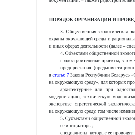
документации, – также градостроительн
ПОРЯДОК ОРГАНИЗАЦИИ И ПРОВ
3. Общественная экологическая э
охраны окружающей среды и рационально
и иных сферах деятельности (далее – спе
4. Объектами общественной эколог
градостроительные проекты, в том 
предпроектная (предынвестицион
в
статье 7
Закона Республики Беларусь «О
на окружающую среду», для которых пров
архитектурные или при одностад
модернизацию, техническую модерниз
экспертизе, стратегической экологичес
на окружающую среду, том числе измене
5. Субъектами общественной эколо
ее инициаторы;
специалисты, которые ее проводят;