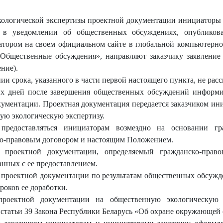
кологической экспертизы проектной документации инициаторы в
 в уведомлении об общественных обсуждениях, опубликов
ором на своем официальном сайте в глобальной компьютерной
 «Общественные обсуждения», направляют заказчику заявлени
ение).
ии срока, указанного в части первой настоящего пункта, не рас
чих дней после завершения общественных обсуждений информи
кументации. Проектная документация передается заказчиком ини
ную экологическую экспертизу.
предоставляться инициаторам возмездно на основании гр
ско-правовым договором и настоящим Положением.
е проектной документации, определяемый гражданско-пра
анных с ее предоставлением.
 проектной документации по результатам общественных обсужд
роков ее доработки.
проектной документации на общественную экологическую э
статьи 39 Закона Республики Беларусь «Об охране окружающей 