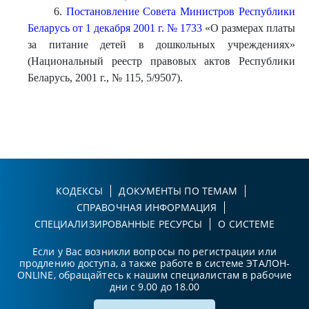
6.
Постановление Совета Министров Республики
Беларусь от 1 декабря 2001 г. № 1733
«О размерах платы
за питание детей в дошкольных учреждениях»
(Национальный реестр правовых актов Республики
Беларусь, 2001 г., № 115, 5/9507).
КОДЕКСЫ
ДОКУМЕНТЫ ПО ТЕМАМ
СПРАВОЧНАЯ ИНФОРМАЦИЯ
СПЕЦИАЛИЗИРОВАННЫЕ РЕСУРСЫ
О СИСТЕМЕ
Если у Вас возникли вопросы по регистрации или
продлению доступа, а также работе в системе ЭТАЛОН-
ONLINE, обращайтесь к нашим специалистам в рабочие
дни с 9.00 до 18.00