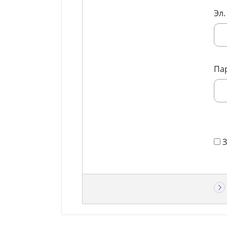
Эл.
Па