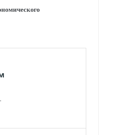
ономического
м
-