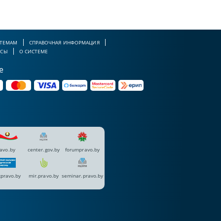
 ТЕМАМ
СПРАВОЧНАЯ ИНФОРМАЦИЯ
РСЫ
О СИСТЕМЕ
е
avo.by
center.gov.by
forumpravo.by
pravo.by
mir.pravo.by
seminar.pravo.by